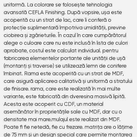
uniformă. La colorare se folosește tehnologia
avansată CEFLA Finishing. După vopsire, ușa este
acoperită cu un strat de lac, care îi conferă o
protecție suplimentară împotriva umidității, previne
ciobirea și zgârieturile. În cazul în care cumpărătorul
alege o culoare care nu este inclusă în lista de culori
aprobate, costul este calculat individual. pentru
fabricarea elementelor portante ale unității de ușă
(montanți și traverse) se utilizează lemn de conifere
îmbinat. Rama este acoperită cu un strat de MDF,
care asigură aplicarea calitativă și uniformă a stratului
de finisare. rama, care este realizată în mai multe
variante, este fabricată din dveresina masivă lipită.
Acesta este acoperit cu CDF, un material
asemănător în proprietățile sale cu MDF, dar cu o
densitate mai mare.mulajul este realizat din MDF.
Poate fi fie netedă, fie cu frezare. matrița are o lățime
de 75 mm și un design special care permite montarea