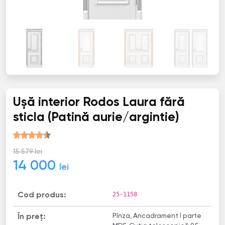
Ușă interior Rodos Laura fără
sticla (Patină aurie/argintie)
15 579 lei
14 000
lei
25-1158
Cod produs:
Pînza, Ancadrament I parte
În preț: