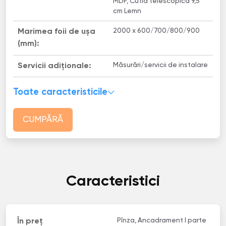
MDF, Cutia telescopică 9,5
cm Lemn
2000 x 600/700/800/900
Marimea foii de ușa
(mm):
Măsurări/servicii de instalare
Servicii adiționale:
Toate caracteristicile
CUMPĂRĂ
Caracteristici
Pînza, Ancadrament I parte
În preț