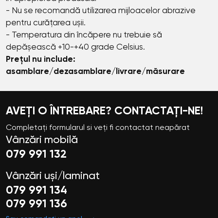
- Nu se recomandă utilizarea mijloacelor abrazive
pentru curățarea ușii.
- Temperatura din încăpere nu trebuie să
depășească +10-+40 grade Celsius.
Prețul nu include:
asamblare/dezasamblare/livrare/măsurare
AVEȚI O ÎNTREBARE? CONTACTAȚI-NE!
Completați formularul si veți fi contactat neapărat
Vânzări mobilă
079 991 132
Vânzări uși/laminat
079 991 134
079 991 136