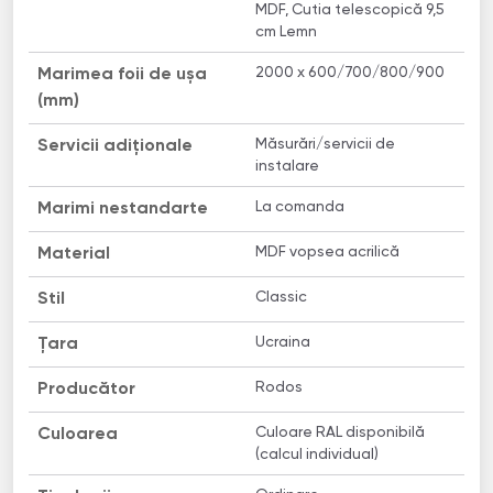
MDF, Cutia telescopică 9,5
cm Lemn
2000 x 600/700/800/900
Marimea foii de ușa
(mm)
Măsurări/servicii de
Servicii adiționale
instalare
La comanda
Marimi nestandarte
MDF vopsea acrilică
Material
Classic
Stil
Ucraina
Țara
Rodos
Producător
Culoare RAL disponibilă
Culoarea
(calcul individual)