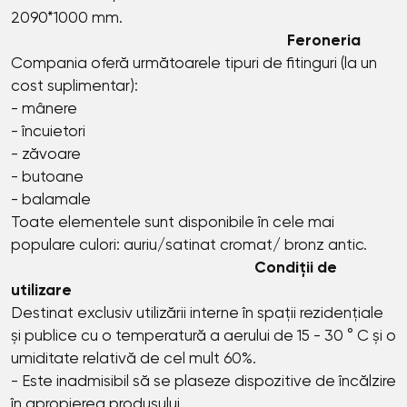
2090*1000 mm.
Feroneria
Compania oferă următoarele tipuri de fitinguri (la un
cost suplimentar):
- mânere
- încuietori
- zăvoare
- butoane
- balamale
Toate elementele sunt disponibile în cele mai
populare culori: auriu/satinat cromat/ bronz antic.
Condiții de
utilizare
Destinat exclusiv utilizării interne în spații rezidențiale
și publice cu o temperatură a aerului de 15 - 30 ° C și o
umiditate relativă de cel mult 60%.
- Este inadmisibil să se plaseze dispozitive de încălzire
în apropierea produsului