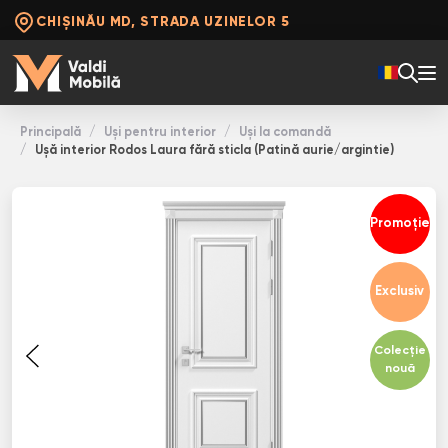
CHIȘINĂU MD, STRADA UZINELOR 5
Principală
Uși pentru interior
Uși la comandă
Ușă interior Rodos Laura fără sticla (Patină aurie/argintie)
Promoție
Exclusiv
Colecție
nouă