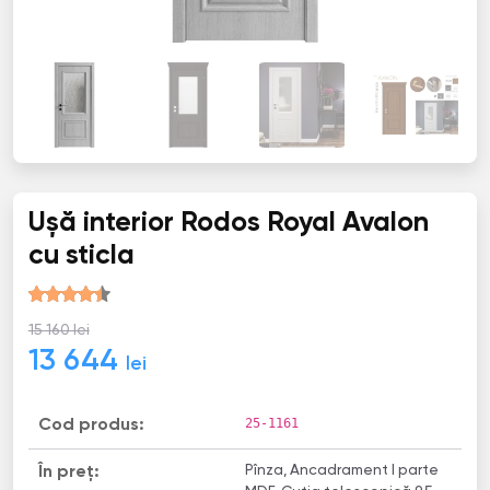
Ușă interior Rodos Royal Avalon
cu sticla
15 160 lei
13 644
lei
25-1161
Cod produs:
Pînza, Ancadrament I parte
În preț: