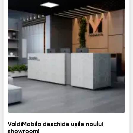
ValdiMobila deschide ușile noului
showroom!