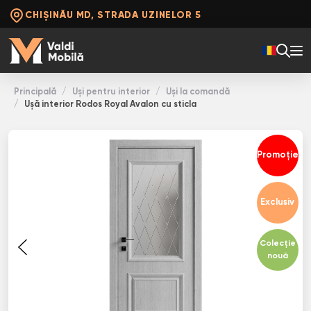
CHIȘINĂU MD, STRADA UZINELOR 5
Principală
Uși pentru interior
Uși la comandă
Ușă interior Rodos Royal Avalon cu sticla
Promoție
Exclusiv
Colecție
nouă