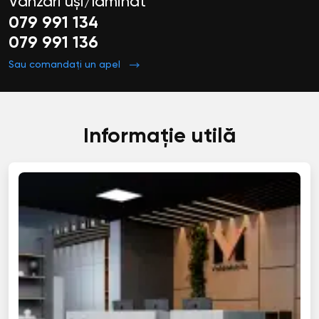
Vânzări uși/laminat
079 991 134
079 991 136
Sau comandați un apel
Informație utilă