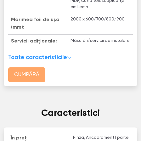
MDF, Cutia telescopică 9,5
cm Lemn
2000 x 600/700/800/900
Marimea foii de ușa
(mm):
Măsurări/servicii de instalare
Servicii adiționale:
Toate caracteristicile
CUMPĂRĂ
Caracteristici
Pînza, Ancadrament I parte
În preț