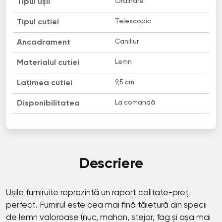
Ordinare
Tipul ușii
Telescopic
Tipul cutiei
Caniliur
Ancadrament
Lemn
Materialul cutiei
9,5 cm
Lațimea cutiei
La comandă
Disponibilitatea
Descriere
Ușile furniruite reprezintă un raport calitate-preț
perfect. Furnirul este cea mai fină tăietură din specii
de lemn valoroase (nuc, mahon, stejar, fag și așa mai