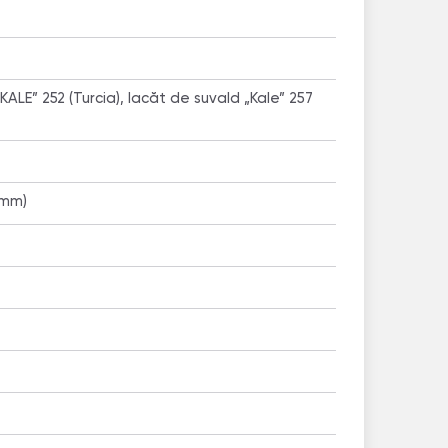
 „KALE” 252 (Turcia), lacăt de suvald „Kale” 257
 mm)