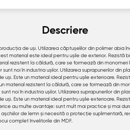
Descriere
producția de uși. Utilizarea căptușelilor din polimer abia în
st material este ideal pentru ușile de exterior. Rezistă bine
erial rezistent la căldură, care se formează din monomeri 
unt noi în industria ușilor. Utilizarea suprapunerilor din pla
 uși. Este un material ideal pentru ușile exterioare. Rezistă
 un material rezistent la căldură, care se formează din mo
nt noi în industria ușilor. Utilizarea suprapunerilor din pla
 uși. Este un material ideal pentru ușile exterioare. Rezistă
merice au multe avantaje: sunt mult mai practice și mai du
așchiilor de lemn și necesită o protecție suplimentară, r
locui complet învelitorile din MDF.