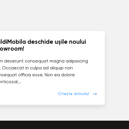
ldiMobila deschide ușile noului
howroom!
im deserunt consequat magna adipisicing
. Occaecat in culpa ad aliquip non
nsequat officia esse. Non ea dolore
eriticosal...
Citește articolul