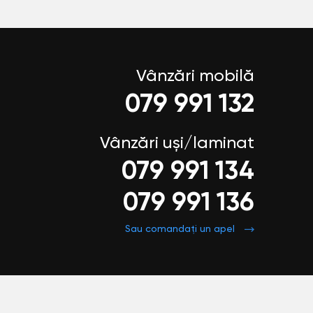
Vânzări mobilă
079 991 132
Vânzări uși/laminat
079 991 134
079 991 136
Sau comandați un apel