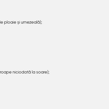
?
de ploaie și umezeală);
proape niciodată la soare);