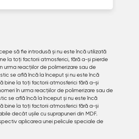
cepe să fie introdusă și nu este încă utilizată
 la toți factorii atmosferici, fără a-și pierde
în urma reacțiilor de polimerizare sau de
stic se află încă la început și nu este încă
 bine la toți factorii atmosferici fără a-și
nomeri în urma reacțiilor de polimerizare sau de
stic se află încă la început și nu este încă
 bine la toți factorii atmosferici fără a-și
rabile decât ușile cu suprapuneri din MDF.
espectiv aplicarea unei pelicule speciale de