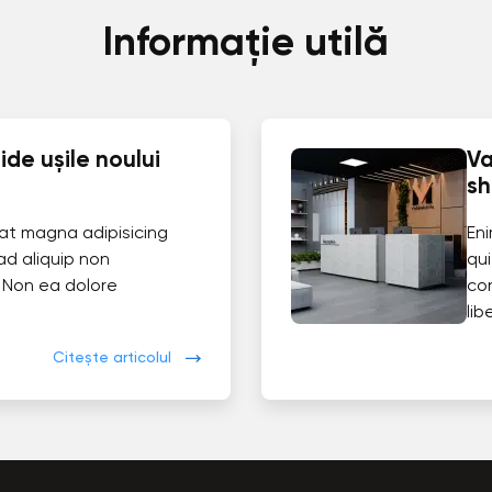
Informație utilă
de ușile noului
Va
s
at magna adipisicing
En
ad aliquip non
qui
 Non ea dolore
co
lib
Citește articolul