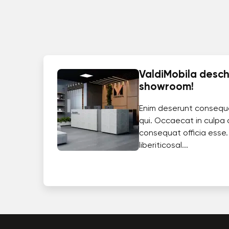
ValdiMobila deschi
showroom!
Enim deserunt consequ
qui. Occaecat in culpa 
consequat officia esse.
liberiticosal...