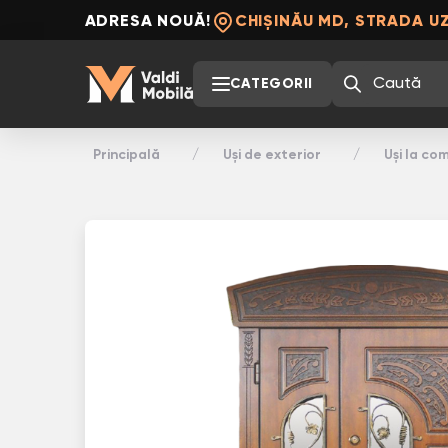
ADRESA NOUĂ!
CHIȘINĂU MD, STRADA UZ
CATEGORII
Principală
Uși de exterior
Uși la c