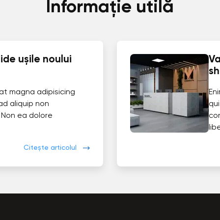
Informație utilă
de ușile noului
Va
s
at magna adipisicing
En
ad aliquip non
qui
 Non ea dolore
co
lib
Citește articolul