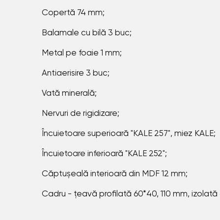
Copertă 74 mm;
Balamale cu bilă 3 buc;
Metal pe foaie 1 mm;
Antiaerisire 3 buc;
Vată minerală;
Nervuri de rigidizare;
Încuietoare superioară "KALE 257", miez KALE;
Încuietoare inferioară "KALE 252";
Căptușeală interioară din MDF 12 mm;
Cadru - țeavă profilată 60*40, 110 mm, izolată