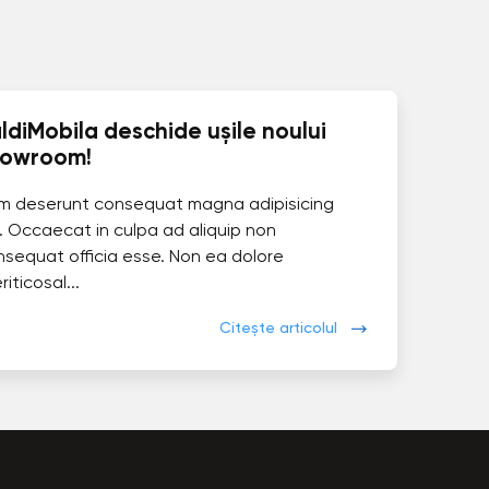
ldiMobila deschide ușile noului
howroom!
im deserunt consequat magna adipisicing
. Occaecat in culpa ad aliquip non
nsequat officia esse. Non ea dolore
eriticosal...
Citește articolul