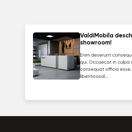
ValdiMobila deschi
showroom!
Enim deserunt consequ
qui. Occaecat in culpa 
consequat officia esse.
liberiticosal...