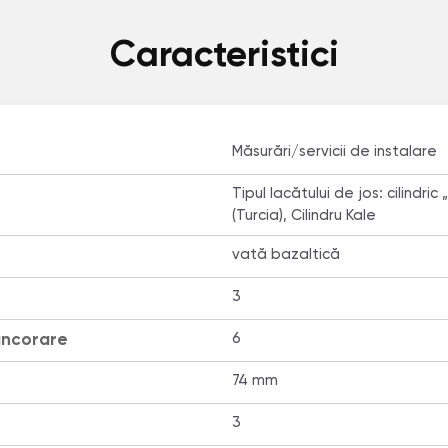
Caracteristici
Măsurări/servicii de instalare
Tipul lacătului de jos: cilindric
(Turcia), Cilindru Kale
vată bazaltică
3
ancorare
6
74 mm
3