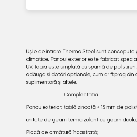
Ușile de intrare Thermo Steel sunt concepute pent
climatice. Panoul exterior este fabricat special
UV. foaia este umplută cu spumă de polistiren, c
adăuga și dotări opționale, cum ar fi:prag din oț
suplimentară și altele.
Complectația
Panou exterior: tablă zincată + 15 mm de polis
unitate de geam termoizolant cu geam dublu;
Placă de armătură încastrată;