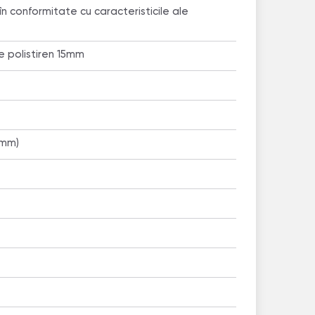
 în conformitate cu caracteristicile ale
 polistiren 15mm
 mm)