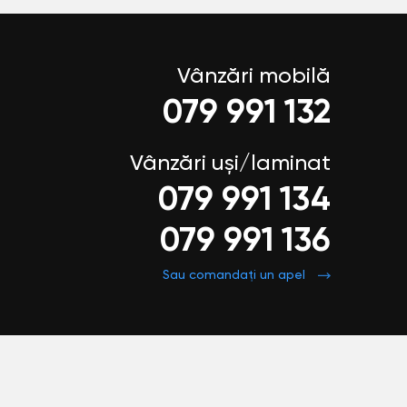
Vânzări mobilă
079 991 132
Vânzări uși/laminat
079 991 134
079 991 136
Sau comandați un apel