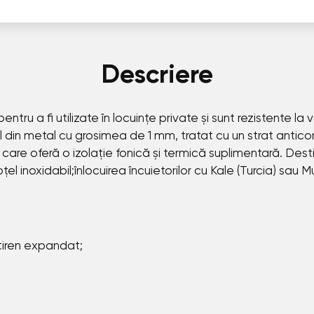
Descriere
ru a fi utilizate în locuințe private și sunt rezistente la v
 din metal cu grosimea de 1 mm, tratat cu un strat anticoroz
are oferă o izolație fonică și termică suplimentară. Destin
el inoxidabil;înlocuirea încuietorilor cu Kale (Turcia) sau 
tiren expandat;