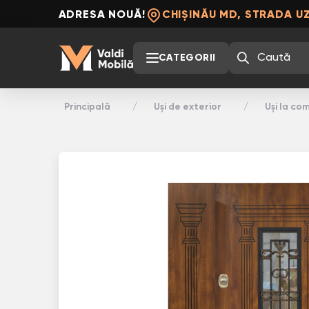
ADRESA NOUĂ!
CHIȘINĂU MD, STRADA UZ
CATEGORII
Principală
Uși de exterior
Uși la c