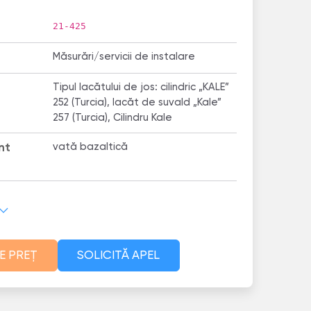
21-425
Măsurări/servicii de instalare
Tipul lacătului de jos: cilindric „KALE”
252 (Turcia), lacăt de suvald „Kale”
257 (Turcia), Cilindru Kale
nt
vată bazaltică
E PREȚ
SOLICITĂ APEL