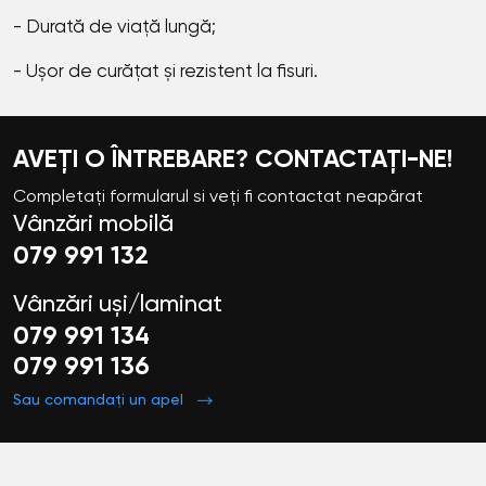
- Durată de viață lungă;
- Ușor de curățat și rezistent la fisuri.
AVEȚI O ÎNTREBARE? CONTACTAȚI-NE!
Completați formularul si veți fi contactat neapărat
Vânzări mobilă
079 991 132
Vânzări uși/laminat
079 991 134
079 991 136
Sau comandați un apel