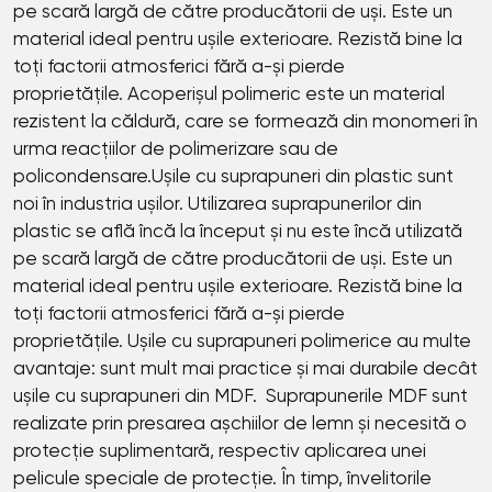
pe scară largă de către producătorii de uși. Este un
material ideal pentru ușile exterioare. Rezistă bine la
toți factorii atmosferici fără a-și pierde
proprietățile. Acoperișul polimeric este un material
rezistent la căldură, care se formează din monomeri în
urma reacțiilor de polimerizare sau de
policondensare.Ușile cu suprapuneri din plastic sunt
noi în industria ușilor. Utilizarea suprapunerilor din
plastic se află încă la început și nu este încă utilizată
pe scară largă de către producătorii de uși. Este un
material ideal pentru ușile exterioare. Rezistă bine la
toți factorii atmosferici fără a-și pierde
proprietățile. Ușile cu suprapuneri polimerice au multe
avantaje: sunt mult mai practice și mai durabile decât
ușile cu suprapuneri din MDF. Suprapunerile MDF sunt
realizate prin presarea așchiilor de lemn și necesită o
protecție suplimentară, respectiv aplicarea unei
pelicule speciale de protecție. În timp, învelitorile