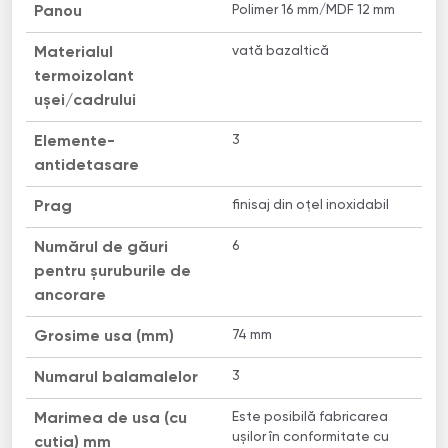
Polimer 16 mm/MDF 12 mm
Panou
vată bazaltică
Materialul
termoizolant
uşei/cadrului
3
Elemente-
antidetasare
finisaj din oțel inoxidabil
Prag
6
Numărul de găuri
pentru șuruburile de
ancorare
74 mm
Grosime usa (mm)
3
Numarul balamalelor
Este posibilă fabricarea
Marimea de usa (cu
ușilor în conformitate cu
cutia) mm