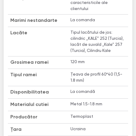
caracteristicile ale
clientului
La comanda
Marimi nestandarte
Tipul lacătului de jos:
Lacăte
cilindric „KALE” 252 (Turcia),
lacăt de suvald „Kale” 257
(Turcia), Cilindru Kale
120 mm
Grosimea ramei
Țeava de profil 60*40 (1,5-
Tipul ramei
1.8 mm)
La comandă
Disponibilitatea
Metal 1.5-1.8 mm
Materialul cutiei
Termoplast
Producător
Ucraina
Țara