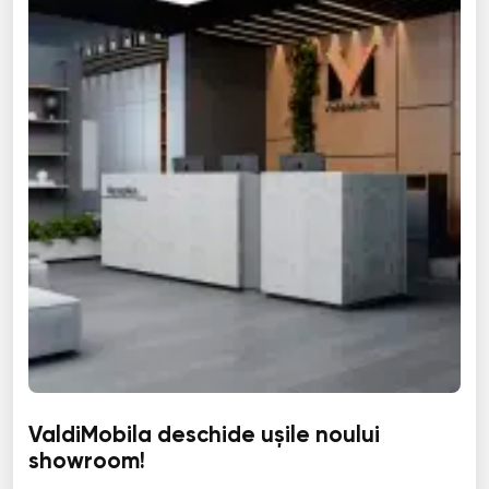
ValdiMobila deschide ușile noului
showroom!