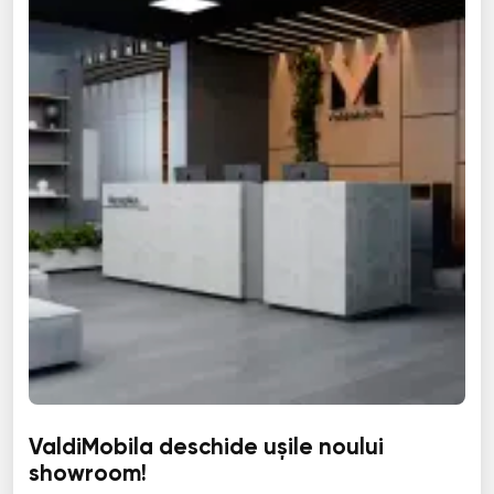
ValdiMobila deschide ușile noului
showroom!