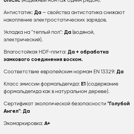
UniClic
(надежный монтаж одним рядом).
Антистатик:
Да
— свойства антистатика снижают
накопление электростатических зарядов.
Укладка на "теплый пол":
Да
(водяной,
электрический).
Влагостойкая HDF-плита:
Да
+ обработка
замкового соединения воском.
Соответствие европейским нормам EN 13329:
Да
Класс эмиссии формальдегида:
E1
(содержание
формальдегида как в натуральном дереве).
Сертификат экологической безопасности
"Голубой
Ангел"
:
Да
Экомаркировка:
A+