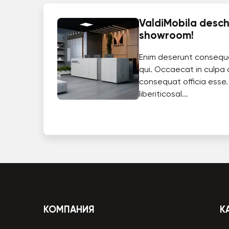
ValdiMobila deschi
showroom!
Enim deserunt consequ
qui. Occaecat in culpa 
consequat officia esse.
liberiticosal...
КОМПАНИЯ
К