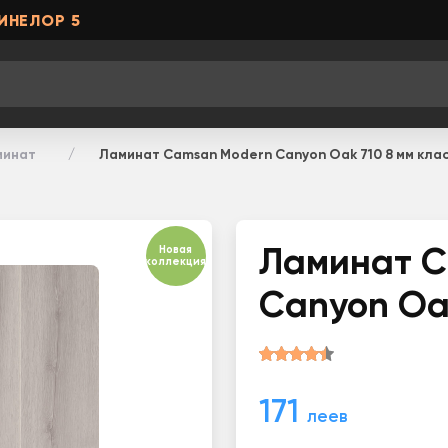
ИНЕЛОР 5
минат
Ламинат Camsan Modern Canyon Oak 710 8 мм клас
Новая
Ламинат C
коллекция
Canyon Oak
171
леев