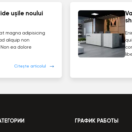
de ușile noului
Va
s
at magna adipisicing
En
ad aliquip non
qui
 Non ea dolore
co
lib
Citește articolul
АТЕГОРИИ
ГРАФИК РАБОТЫ