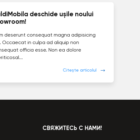
ldiMobila deschide ușile noului
howroom!
im deserunt consequat magna adipisicing
. Occaecat in culpa ad aliquip non
nsequat officia esse. Non ea dolore
eriticosal...
Citește articolul
СВЯЖИТЕСЬ С НАМИ!