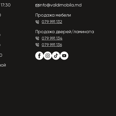
17:30
info@valdimobila.md
0
Продажа мебели
079 991 132
Продажа дверей/ламината
0
079 991 134
079 991 136
0
00
ной