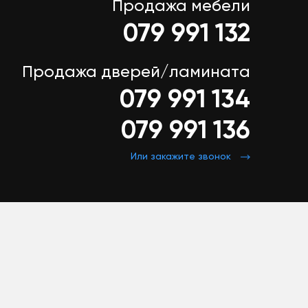
Продажа мебели
079 991 132
Продажа дверей/ламината
079 991 134
079 991 136
Или закажите звонок