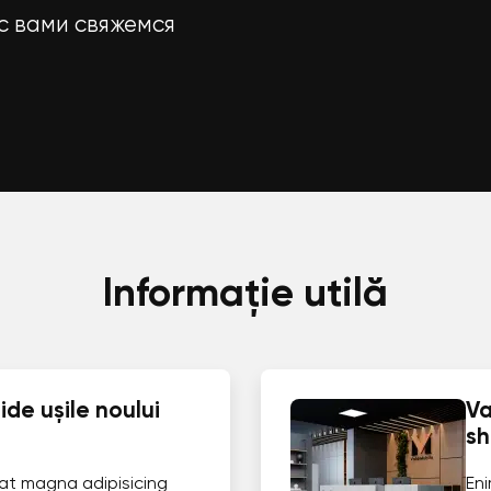
с вами свяжемся
Informație utilă
de ușile noului
Va
s
at magna adipisicing
En