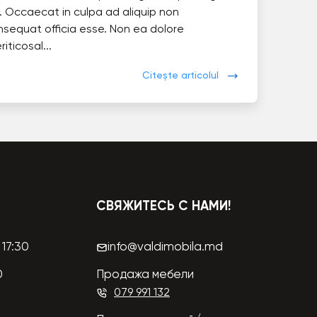
. Occaecat in culpa ad aliquip non
nsequat officia esse. Non ea dolore
eriticosal...
Citește articolul
СВЯЖИТЕСЬ С НАМИ!
17:30
info@valdimobila.md
0
Продажа мебели
079 991 132