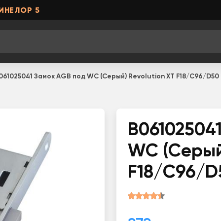
ИНЕЛОР 5
061025041 Замок AGB под WC (Серый) Revolution XT F18/C96/D50
B06102504
WC (Серый)
F18/C96/D