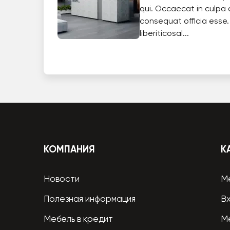
qui. Occaecat in culpa 
consequat officia esse.
liberiticosal...
КОМПАНИЯ
К
Новости
М
Полезная информация
В
Мебель в кредит
М