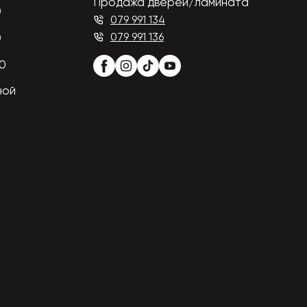
Продажа дверей/ламината
0
079 991 134
079 991 136
0
00
ной