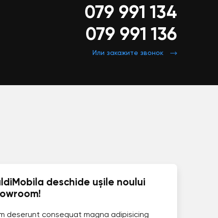
079 991 134
079 991 136
Или закажите звонок
ldiMobila deschide ușile noului
howroom!
im deserunt consequat magna adipisicing