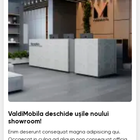
ValdiMobila deschide ușile noului
showroom!
Enim deserunt consequat magna adipisicing qui.
Occaecat in culpa ad aliquip non consequat officia