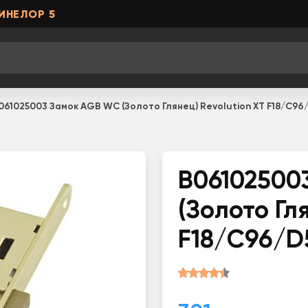
ИНЕЛОР 5
061025003 Замок AGB WC (Золото Глянец) Revolution XT F18/C96
B06102500
(Золото Гл
F18/C96/D