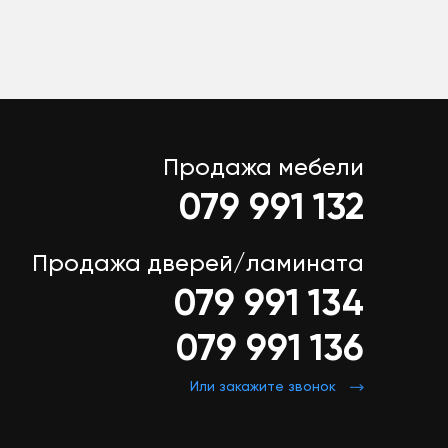
Продажа мебели
079 991 132
Продажа дверей/ламината
079 991 134
079 991 136
Или закажите звонок