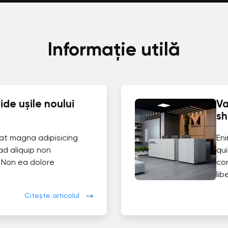
Informație utilă
de ușile noului
Va
s
at magna adipisicing
En
ad aliquip non
qui
 Non ea dolore
co
lib
Citește articolul