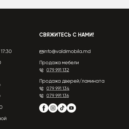
СВЯЖИТЕСЬ С НАМИ!
17:30
info@valdimobila.md
0
Продажа мебели
079 991 132
Продажа дверей/ламината
0
079 991 134
079 991 136
0
00
ной