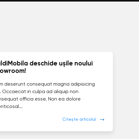
ldiMobila deschide ușile noului
howroom!
im deserunt consequat magna adipisicing
. Occaecat in culpa ad aliquip non
nsequat officia esse. Non ea dolore
eriticosal...
Citește articolul