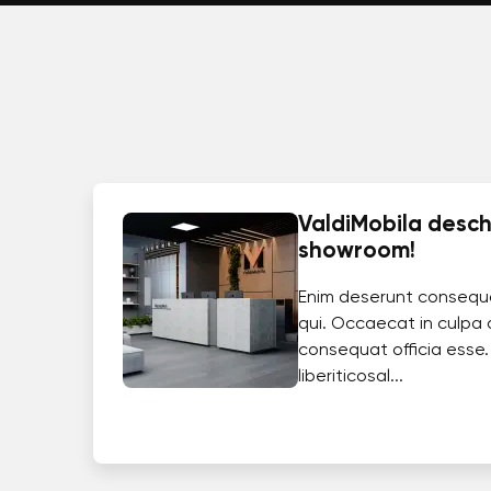
ValdiMobila deschi
showroom!
Enim deserunt consequ
qui. Occaecat in culpa 
consequat officia esse.
liberiticosal...