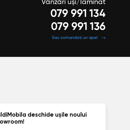
Vânzări uși/laminat
079 991 134
079 991 136
Sau comandați un apel
ldiMobila deschide ușile noului
howroom!