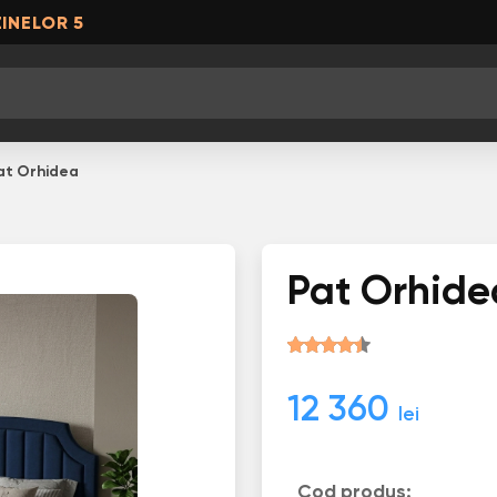
INELOR 5
at Orhidea
Pat Orhide
12 360
lei
Cod produs: