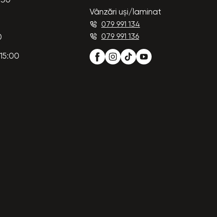
:30
Vânzări uși/laminat
079 991 134
079 991 136
0
15:00