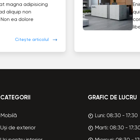
at magna adipisicing
En
ad aliquip non
qui
 Non ea dolore
co
lib
Citește articolul
CATEGORII
GRAFIC DE LUCRU
Mobilă
Luni: 08:30 - 17:30
Uși de exterior
Marti: 08:30 - 17:3