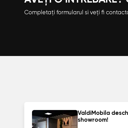
Completați formularul si veți fi contac
ValdiMobila deschi
showroom!