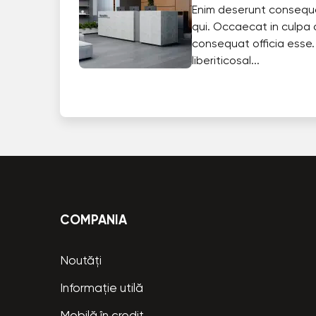
Enim deserunt consequ
qui. Occaecat in culpa 
consequat officia esse.
liberiticosal...
COMPANIA
Noutăți
Informație utilă