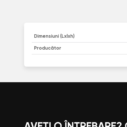
Dimensiuni (Lxlxh)
Producător
AVEȚI O ÎNTREBARE?