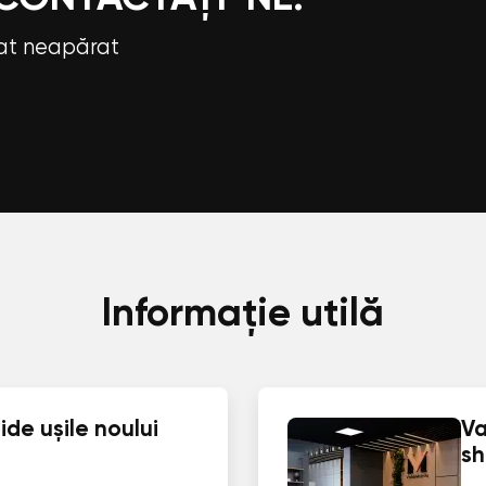
tat neapărat
Informație utilă
de ușile noului
Va
s