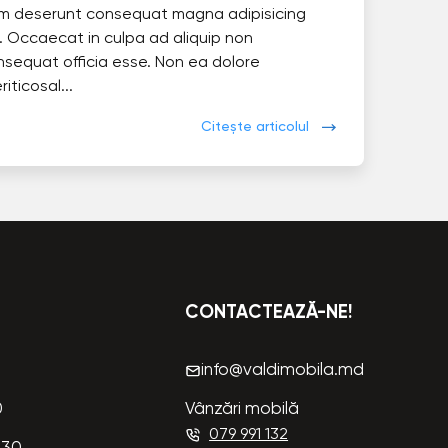
im deserunt consequat magna adipisicing
. Occaecat in culpa ad aliquip non
nsequat officia esse. Non ea dolore
eriticosal...
Citește articolul
CONTACTEAZĂ-NE!
info@valdimobila.md
0
Vânzări mobilă
079 991 132