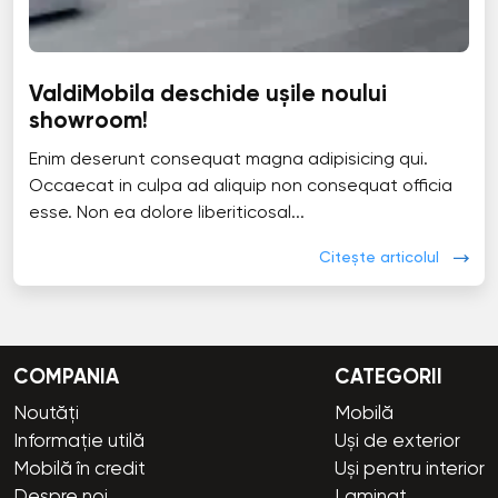
ValdiMobila deschide ușile noului
showroom!
Enim deserunt consequat magna adipisicing qui.
Occaecat in culpa ad aliquip non consequat officia
esse. Non ea dolore liberiticosal...
Citește articolul
COMPANIA
CATEGORII
Noutăți
Mobilă
Informație utilă
Uși de exterior
Mobilă în credit
Uși pentru interior
Despre noi
Laminat