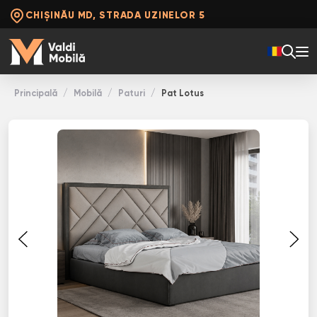
CHIȘINĂU MD, STRADA UZINELOR 5
Principală
Mobilă
Paturi
Pat Lotus