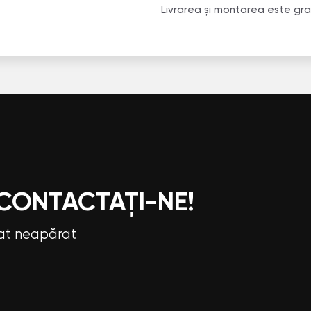
Livrarea și montarea este grat
 CONTACTAȚI-NE!
tat neapărat