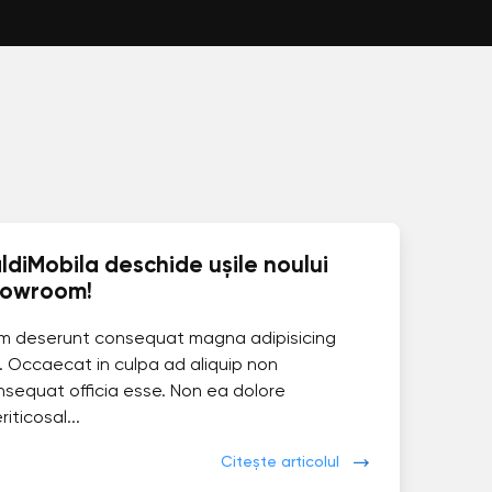
ldiMobila deschide ușile noului
howroom!
im deserunt consequat magna adipisicing
. Occaecat in culpa ad aliquip non
nsequat officia esse. Non ea dolore
eriticosal...
Citește articolul