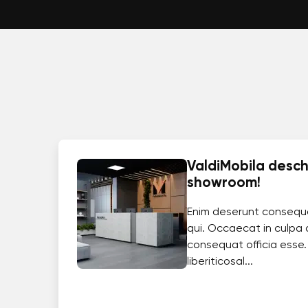
ValdiMobila deschi
showroom!
Enim deserunt consequ
qui. Occaecat in culpa 
consequat officia esse.
liberiticosal...