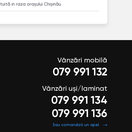
uită in raza orașului Chișinău
Vânzări mobilă
079 991 132
Vânzări uși/laminat
079 991 134
079 991 136
Sau comandați un apel