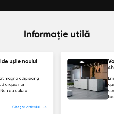
Informație utilă
de ușile noului
Va
s
at magna adipisicing
En
ad aliquip non
qui
 Non ea dolore
co
lib
Citește articolul