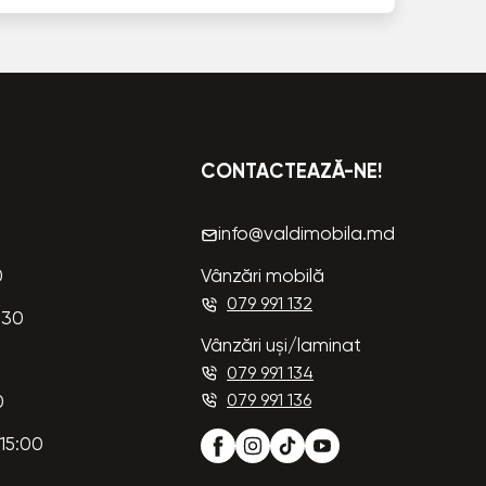
CONTACTEAZĂ-NE!
info@valdimobila.md
0
Vânzări mobilă
079 991 132
:30
Vânzări uși/laminat
079 991 134
079 991 136
0
15:00