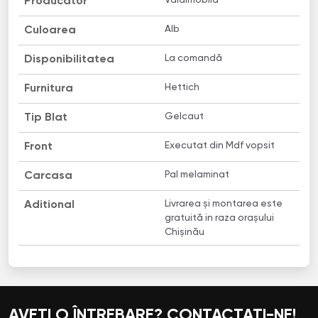
Valdimobila
Producător
Alb
Culoarea
La comandă
Disponibilitatea
Hettich
Furnitura
Gelcaut
Tip Blat
Executat din Mdf vopsit
Front
Pal melaminat
Carcasa
Livrarea și montarea este
Aditional
gratuită in raza orașului
Chișinău
AVEȚI O ÎNTREBARE? CONTACTAȚI-NE!