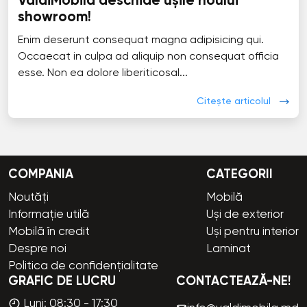
ValdiMobila deschide ușile noului
showroom!
Enim deserunt consequat magna adipisicing qui.
Occaecat in culpa ad aliquip non consequat officia
esse. Non ea dolore liberiticosal...
Citește articolul
COMPANIA
CATEGORII
Noutăți
Mobilă
Informație utilă
Uși de exterior
Mobilă în credit
Uși pentru interior
Despre noi
Laminat
Politica de confidențialitate
GRAFIC DE LUCRU
CONTACTEAZĂ-NE!
Luni: 08:30 - 17:30