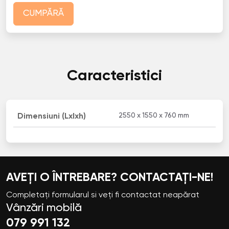
CUMPĂRĂ
Caracteristici
2550 x 1550 x 760 mm
Dimensiuni (Lxlxh)
AVEȚI O ÎNTREBARE? CONTACTAȚI-NE!
Completați formularul si veți fi contactat neapărat
Vânzări mobilă
079 991 132