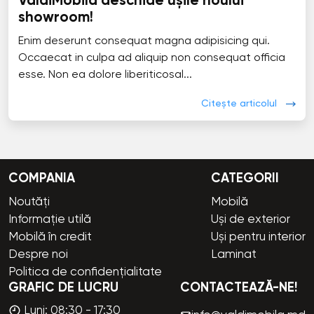
ValdiMobila deschide ușile noului
showroom!
Enim deserunt consequat magna adipisicing qui.
Occaecat in culpa ad aliquip non consequat officia
esse. Non ea dolore liberiticosal...
Citește articolul
COMPANIA
CATEGORII
Noutăți
Mobilă
Informație utilă
Uși de exterior
Mobilă în credit
Uși pentru interior
Despre noi
Laminat
Politica de confidențialitate
GRAFIC DE LUCRU
CONTACTEAZĂ-NE!
Luni: 08:30 - 17:30