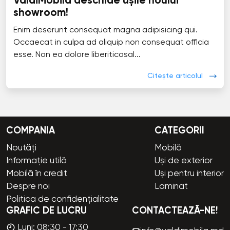
ValdiMobila deschide ușile noului
showroom!
Enim deserunt consequat magna adipisicing qui.
Occaecat in culpa ad aliquip non consequat officia
esse. Non ea dolore liberiticosal...
Citește articolul
COMPANIA
CATEGORII
Noutăți
Mobilă
Informație utilă
Uși de exterior
Mobilă în credit
Uși pentru interior
Despre noi
Laminat
Politica de confidențialitate
GRAFIC DE LUCRU
CONTACTEAZĂ-NE!
Luni: 08:30 - 17:30