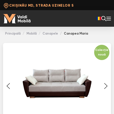
CHIȘINĂU MD, STRADA UZINELOR 5
Principală
Mobilă
Canapele
Canapea Maria
Colecție
nouă