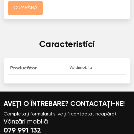
CUMPĂRĂ
Caracteristici
Valdimobila
Producător
AVEȚI O ÎNTREBARE? CONTACTAȚI-NE!
Completați formularul si veți fi contactat neapărat
Vânzări mobilă
079 991 132