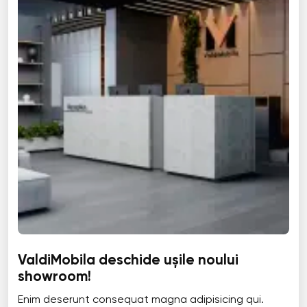
ValdiMobila deschide ușile noului
showroom!
Enim deserunt consequat magna adipisicing qui.