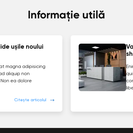
Informație utilă
de ușile noului
Va
s
at magna adipisicing
En
ad aliquip non
qui
 Non ea dolore
co
lib
Citește articolul