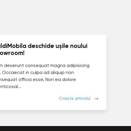
ldiMobila deschide ușile noului
howroom!
im deserunt consequat magna adipisicing
. Occaecat in culpa ad aliquip non
nsequat officia esse. Non ea dolore
eriticosal...
Citește articolul