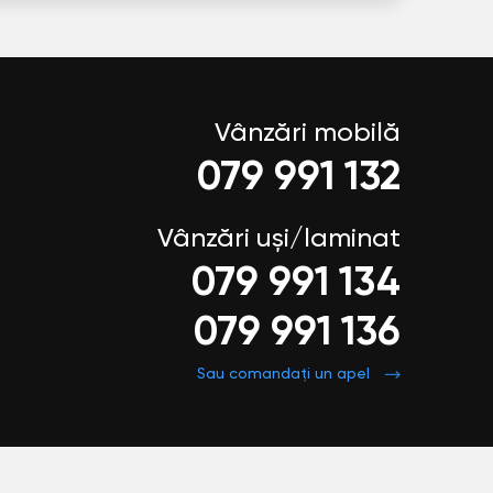
Vânzări mobilă
079 991 132
Vânzări uși/laminat
079 991 134
079 991 136
Sau comandați un apel