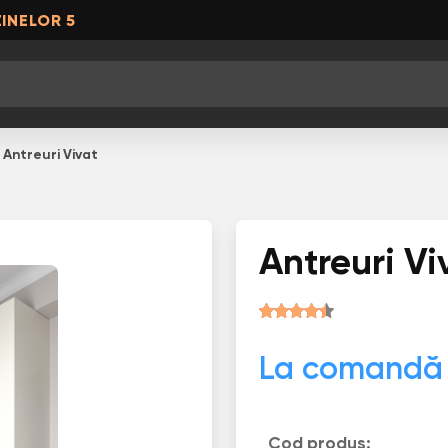
INELOR 5
Antreuri Vivat
Antreuri Vi
La comandă
Cod produs: