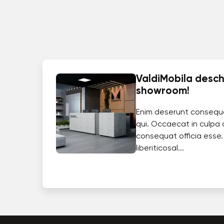
ValdiMobila deschi
showroom!
Enim deserunt consequ
qui. Occaecat in culpa 
consequat officia esse.
liberiticosal...