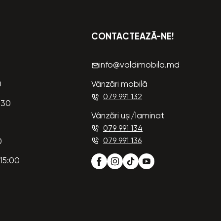
CONTACTEAZĂ-NE!
info@valdimobila.md
0
Vânzări mobilă
079 991 132
:30
Vânzări uși/laminat
079 991 134
079 991 136
0
15:00