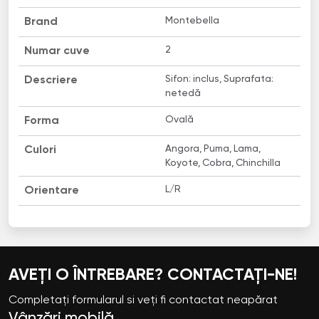
Montebella
Brand
2
Numar cuve
Sifon: inclus, Suprafata:
Descriere
netedă
Ovală
Forma
Angora, Puma, Lama,
Culori
Koyote, Cobra, Chinchilla
L/R
Orientare
AVEȚI O ÎNTREBARE? CONTACTAȚI-NE!
Completați formularul si veți fi contactat neapărat
Vânzări mobilă