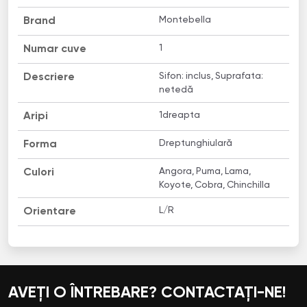
Montebella
Brand
1
Numar cuve
Sifon: inclus, Suprafata:
Descriere
netedă
1dreapta
Aripi
Dreptunghiulară
Forma
Angora, Puma, Lama,
Culori
Koyote, Cobra, Chinchilla
L/R
Orientare
AVEȚI O ÎNTREBARE? CONTACTAȚI-NE!