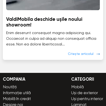
ValdiMobila deschide ușile noului
showroom!
Enim deserunt consequat magna adipisicing qui.
Occaecat in culpa ad aliquip non consequat officia
esse. Non ea dolore liberiticosal...
Citește articolul
COMPANIA
CATEGORII
Noutăți
Mobilă
Informație utilă
Uși de exterior
Mobilă în credit
Uși pentru interior
Despre noi
Laminat