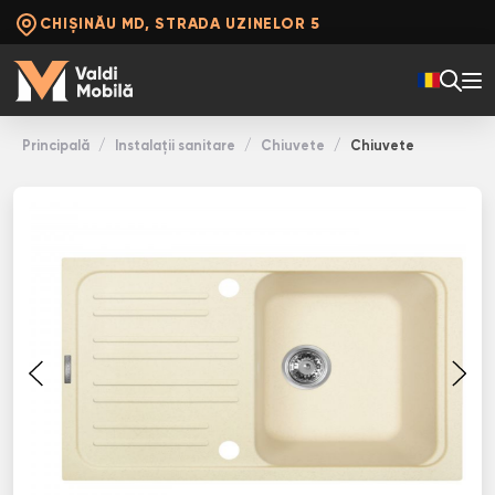
CHIȘINĂU MD, STRADA UZINELOR 5
Principală
Instalații sanitare
Chiuvete
Chiuvete