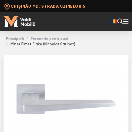
CHIȘINĂU MD, STRADA UZINELOR 5
Principală
Feronerie pentru uși
Mîner Fimet Flake (Nichelat Satinat)