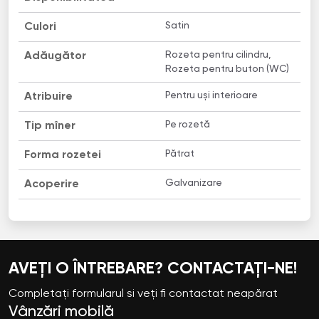
Satin
Culori
Rozeta pentru cilindru,
Adăugător
Rozeta pentru buton (WC)
Pentru uși interioare
Atribuire
Pe rozetă
Tip mîner
Pătrat
Forma rozetei
Galvanizare
Acoperire
AVEȚI O ÎNTREBARE? CONTACTAȚI-NE!
Completați formularul si veți fi contactat neapărat
Vânzări mobilă