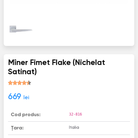
Mîner Fimet Flake (Nichelat
Satinat)
669
lei
32-816
Cod produs:
Italia
Țara: