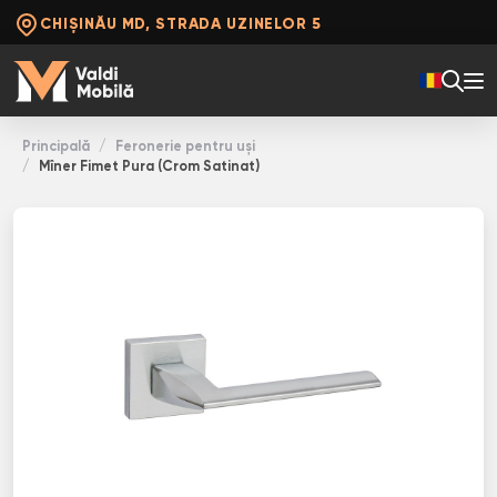
CHIȘINĂU MD, STRADA UZINELOR 5
Principală
Feronerie pentru uși
Mîner Fimet Pura (Crom Satinat)