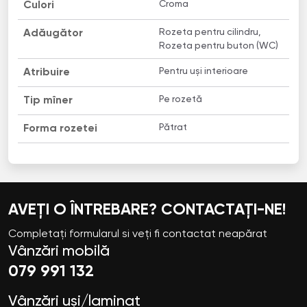
Croma
Culori
Rozeta pentru cilindru,
Adăugător
Rozeta pentru buton (WC)
Pentru uși interioare
Atribuire
Pe rozetă
Tip mîner
Pătrat
Forma rozetei
AVEȚI O ÎNTREBARE? CONTACTAȚI-NE!
Completați formularul si veți fi contactat neapărat
Vânzări mobilă
079 991 132
Vânzări uși/laminat