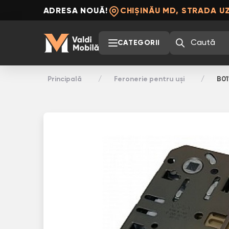
ADRESA NOUĂ!
CHIȘINĂU MD, STRADA UZ
CATEGORII
Principală
Feronerie pentru uși
B01