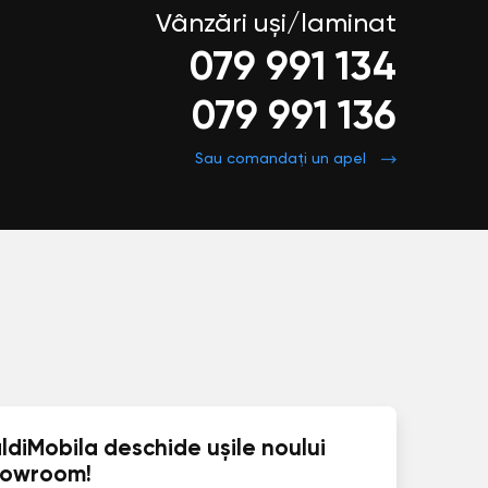
Vânzări uși/laminat
079 991 134
079 991 136
Sau comandați un apel
ldiMobila deschide ușile noului
howroom!