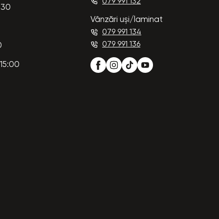
079 991 132
:30
Vânzări uși/laminat
079 991 134
079 991 136
0
15:00