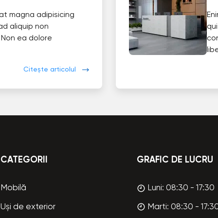
at magna adipisicing
En
ad aliquip non
qui
 Non ea dolore
co
lib
Citește articolul
CATEGORII
GRAFIC DE LUCRU
Mobilă
Luni: 08:30 - 17:30
Uși de exterior
Marti: 08:30 - 17:3