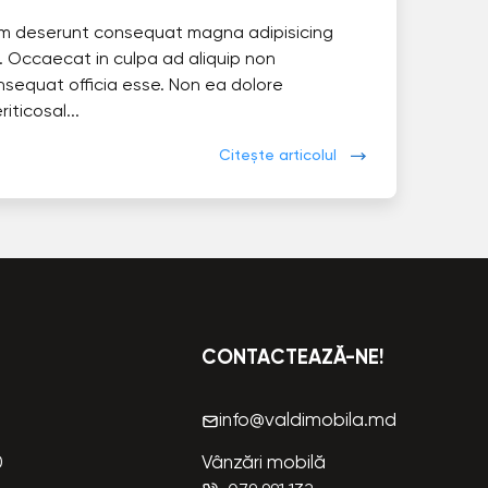
im deserunt consequat magna adipisicing
. Occaecat in culpa ad aliquip non
nsequat officia esse. Non ea dolore
eriticosal...
Citește articolul
CONTACTEAZĂ-NE!
info@valdimobila.md
0
Vânzări mobilă