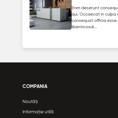
Enim deserunt consequ
qui. Occaecat in culpa 
consequat officia esse.
liberiticosal...
COMPANIA
Noutăți
Informație utilă