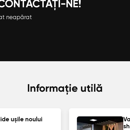
 CONTACTAȚI-NE!
tat neapărat
Informație utilă
de ușile noului
Va
s