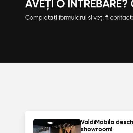
AVEȚI O ÎNTREBARE?
Completați formularul si veți fi contac
ValdiMobila deschi
showroom!