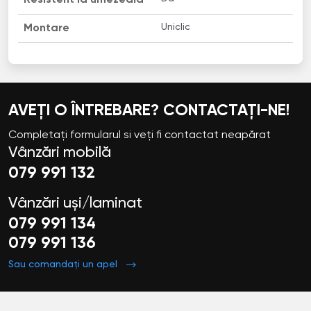
Uniclic
Montare
AVEȚI O ÎNTREBARE? CONTACTAȚI-NE!
Completați formularul si veți fi contactat neapărat
Vânzări mobilă
079 991 132
Vânzări uși/laminat
079 991 134
079 991 136
Sau comandați un apel