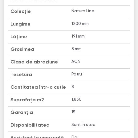
Natura Line
Colecție
1200 mm
Lungime
191 mm
Lățime
8 mm
Grosimea
AC4
Clasa de abraziune
Patru
Țesetura
8
Cantitatea într-o cutie
1,830
Suprafața m2
15
Garanția
Sunt in stoc
Disponibilitatea
Da
Resistent la umezeală