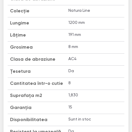
Natura Line
Colecție
1200 mm
Lungime
191 mm
Lățime
8 mm
Grosimea
AC4
Clasa de abraziune
Da
Țesetura
8
Cantitatea într-o cutie
1,830
Suprafața m2
15
Garanția
Sunt in stoc
Disponibilitatea
Da
Resistent la umezeală