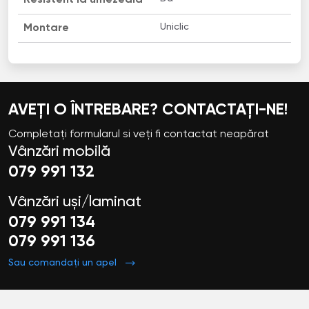
Uniclic
Montare
AVEȚI O ÎNTREBARE? CONTACTAȚI-NE!
Completați formularul si veți fi contactat neapărat
Vânzări mobilă
079 991 132
Vânzări uși/laminat
079 991 134
079 991 136
Sau comandați un apel