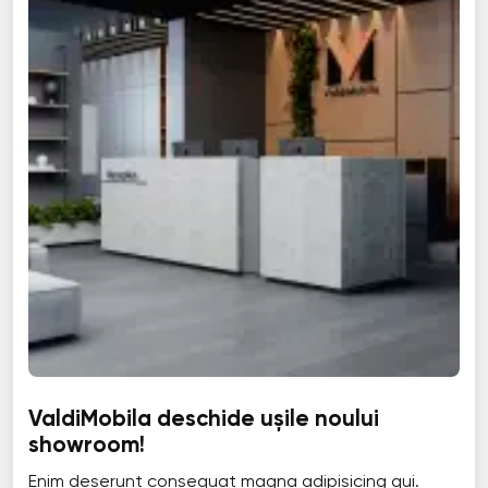
ValdiMobila deschide ușile noului
showroom!
Enim deserunt consequat magna adipisicing qui.