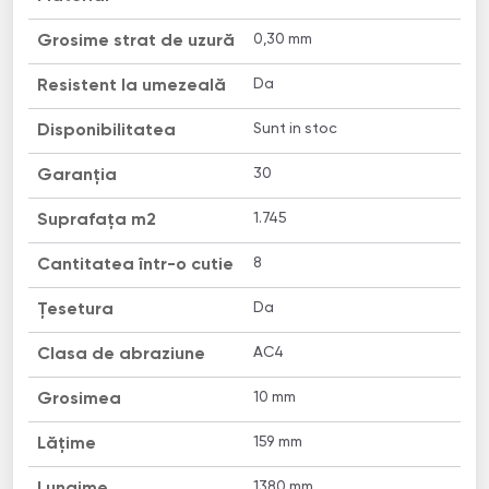
0,30 mm
Grosime strat de uzură
Da
Resistent la umezeală
Sunt in stoc
Disponibilitatea
30
Garanția
1.745
Suprafața m2
8
Cantitatea într-o cutie
Da
Țesetura
AC4
Clasa de abraziune
10 mm
Grosimea
159 mm
Lățime
1380 mm
Lungime