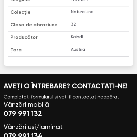
Natura Line
Colecție
32
Clasa de abraziune
Kaindl
Producător
Austria
Țara
AVEȚI O ÎNTREBARE? CONTACTAȚI-NE!
Completați formularul si veți fi contactat neapărat
Vânzări mobilă
079 991 132
Vânzări uși/laminat
079 991 134