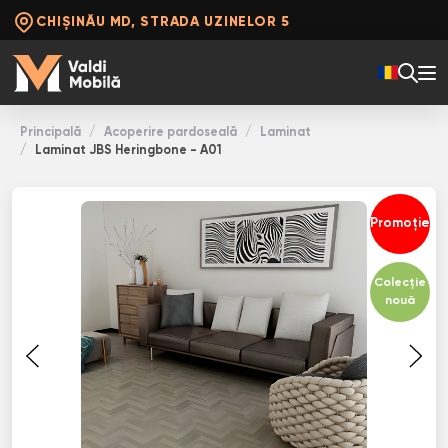
CHIȘINĂU MD, STRADA UZINELOR 5
Principală
Acoperire pardoseală
Laminat
Laminat JBS Heringbone - A01
Promoție
Colecție
nouă