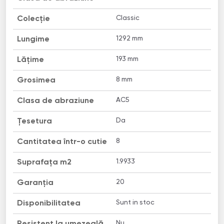
Classic
Colecție
1292 mm
Lungime
193 mm
Lățime
8 mm
Grosimea
AC5
Clasa de abraziune
Da
Țesetura
8
Cantitatea într-o cutie
1.9933
Suprafața m2
20
Garanția
Sunt in stoc
Disponibilitatea
Nu
Resistent la umezeală