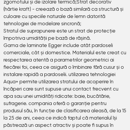
zgomotului și de izolare termică;Strat decorativ
(hârtie kraft) - creează o bază similară ca structură și
culoare cu speciile naturale de lemn datorită
tehnologiei de modelare sincronă;
Stratul de suprapunere este un strat de protecție
împotriva umidității pe bază de rășină.
Gama de laminate Egger include atât pardoseli
comerciale, cât și domestice. Materialul este creat cu
respectarea atentă a parametrilor geometrici ai
fiecărei foi, ceea ce asigură o îmbinare fără cusur și o
instalare rapidă a pardoselii. utilizarea tehnologiei
Aqua+ permite utilizarea stratului de acoperire în
încăperi care sunt supuse unui contact frecvent cu
apa sau unei umidități ridicate: baie, bucătărie,
sufragerie. compania oferă o garanție pentru
produsul său, în funcție de clasificarea aleasă, de la 15
la 25 de ani, ceea ce indică faptul că materialul își
păstrează un aspect atractiv și poate fi supus în