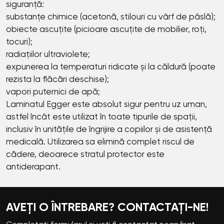
siguranță:
substanțe chimice (acetonă, stilouri cu vârf de pâslă);
obiecte ascuțite (picioare ascuțite de mobilier, roți,
tocuri);
radiațiilor ultraviolete;
expunerea la temperaturi ridicate și la căldură (poate
rezista la flăcări deschise);
vapori puternici de apă;
Laminatul Egger este absolut sigur pentru uz uman,
astfel încât este utilizat în toate tipurile de spații,
inclusiv în unitățile de îngrijire a copiilor și de asistență
medicală. Utilizarea sa elimină complet riscul de
cădere, deoarece stratul protector este
antiderapant.
AVEȚI O ÎNTREBARE? CONTACTAȚI-NE!