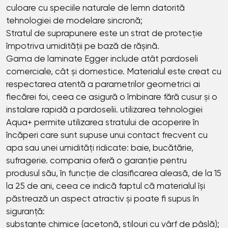
culoare cu speciile naturale de lemn datorită
tehnologiei de modelare sincronă;
Stratul de suprapunere este un strat de protecție
împotriva umidității pe bază de rășină.
Gama de laminate Egger include atât pardoseli
comerciale, cât și domestice. Materialul este creat cu
respectarea atentă a parametrilor geometrici ai
fiecărei foi, ceea ce asigură o îmbinare fără cusur și o
instalare rapidă a pardoselii. utilizarea tehnologiei
Aqua+ permite utilizarea stratului de acoperire în
încăperi care sunt supuse unui contact frecvent cu
apa sau unei umidități ridicate: baie, bucătărie,
sufragerie. compania oferă o garanție pentru
produsul său, în funcție de clasificarea aleasă, de la 15
la 25 de ani, ceea ce indică faptul că materialul își
păstrează un aspect atractiv și poate fi supus în
siguranță:
substanțe chimice (acetonă, stilouri cu vârf de pâslă);