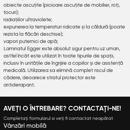
obiecte ascuțite (picioare ascuțite de mobilier, roți,
tocuri);
radiațiilor ultraviolete;
expunerea la temperaturi ridicate și la căldură (poate
rezista la flăcări deschise);
vapori puternici de apă;
Laminatul Egger este absolut sigur pentru uz uman,
astfel încât este utilizat în toate tipurile de spații,
inclusiv în unitățile de îngrijire a copiilor și de asistență
medicală. Utilizarea sa elimină complet riscul de
cădere, deoarece stratul protector este
antiderapant.
AVEȚI O ÎNTREBARE? CONTACTAȚI-NE!
Completați formularul si veți fi contactat neapărat
Vânzări mobilă