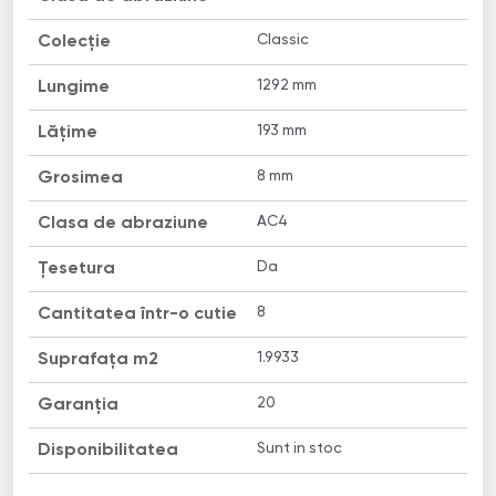
Classic
Colecție
1292 mm
Lungime
193 mm
Lățime
8 mm
Grosimea
AC4
Clasa de abraziune
Da
Țesetura
8
Cantitatea într-o cutie
1.9933
Suprafața m2
20
Garanția
Sunt in stoc
Disponibilitatea