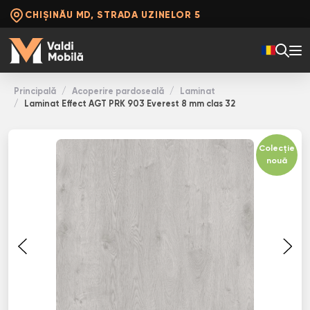
CHIȘINĂU MD, STRADA UZINELOR 5
Principală
Acoperire pardoseală
Laminat
Laminat Effect AGT PRK 903 Everest 8 mm clas 32
Colecție
nouă