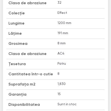
32
Clasa de abraziune
Effect
Colecție
1200 mm
Lungime
191 mm
Lățime
8 mm
Grosimea
AC4
Clasa de abraziune
Patru
Țesetura
8
Cantitatea într-o cutie
1,830
Suprafața m2
15
Garanția
Sunt in stoc
Disponibilitatea