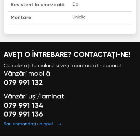
Da
Resistent la umezeală
Uniclic
Montare
AVEȚI O ÎNTREBARE? CONTACTAȚI-NE!
Completați formularul si veți fi contactat neapărat
Vânzări mobilă
079 991 132
Vânzări uși/laminat
079 991 134
079 991 136
Sau comandați un apel