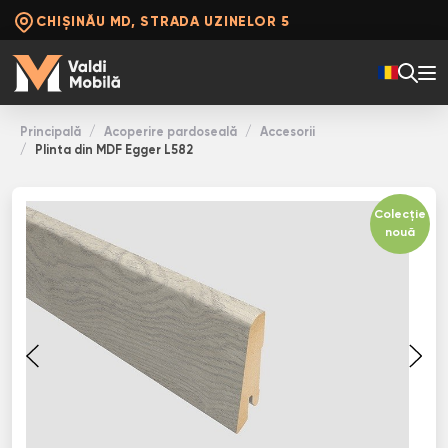
CHIȘINĂU MD, STRADA UZINELOR 5
Principală
Acoperire pardoseală
Accesorii
Plinta din MDF Egger L582
Colecție
nouă