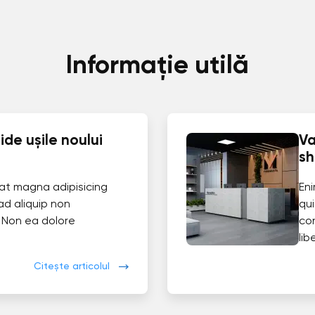
Informație utilă
de ușile noului
Va
s
at magna adipisicing
En
ad aliquip non
qui
 Non ea dolore
co
lib
Citește articolul