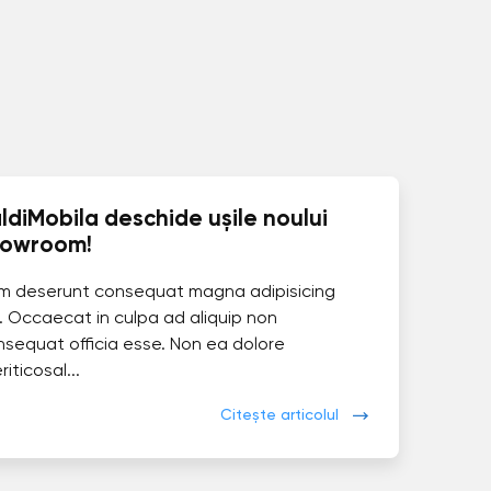
ldiMobila deschide ușile noului
howroom!
im deserunt consequat magna adipisicing
. Occaecat in culpa ad aliquip non
nsequat officia esse. Non ea dolore
eriticosal...
Citește articolul