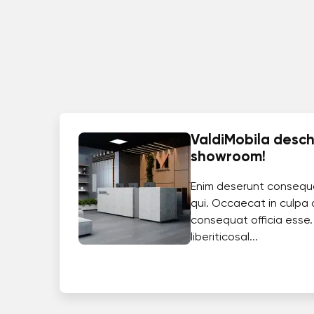
ValdiMobila deschi
showroom!
Enim deserunt consequ
qui. Occaecat in culpa 
consequat officia esse.
liberiticosal...