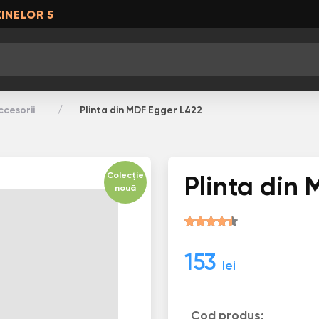
INELOR 5
ccesorii
Plinta din MDF Egger L422
Colecție
Plinta din
nouă
153
lei
Cod produs: