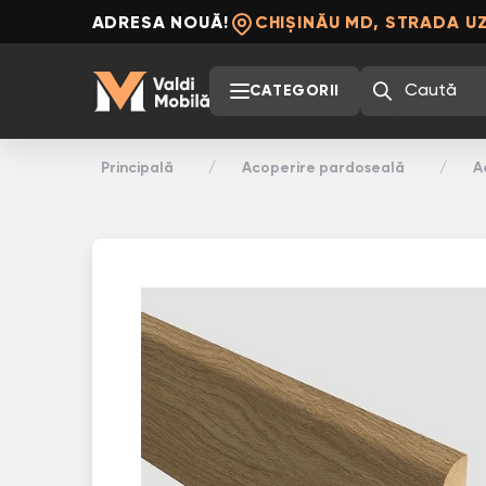
ADRESA NOUĂ!
CHIȘINĂU MD, STRADA UZ
CATEGORII
Principală
Acoperire pardoseală
A