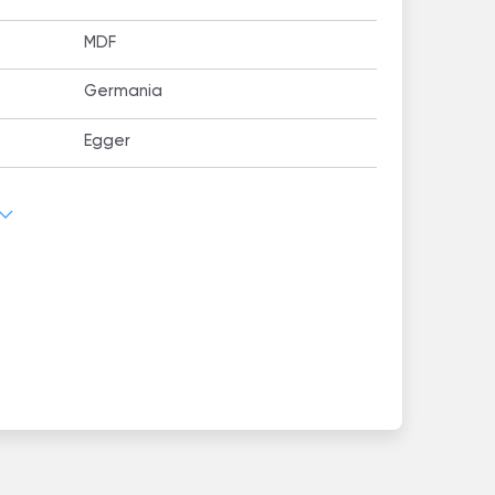
MDF
Germania
Egger