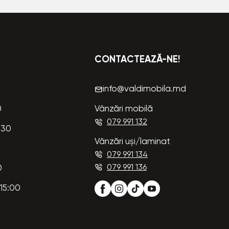
CONTACTEAZĂ-NE!
info@valdimobila.md
0
Vânzări mobilă
079 991 132
:30
Vânzări uși/laminat
079 991 134
079 991 136
0
15:00