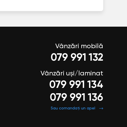
Vânzări mobilă
079 991 132
Vânzări uși/laminat
079 991 134
079 991 136
Sau comandați un apel