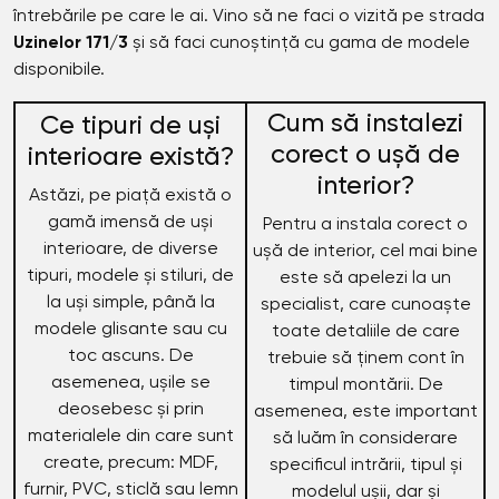
întrebările pe care le ai. Vino să ne faci o vizită pe strada
Uzinelor 171/3
și să faci cunoștință cu gama de modele
disponibile.
Cum să instalezi
Ce tipuri de uși
corect o ușă de
interioare există?
interior?
Astăzi, pe piață există o
gamă imensă de uși
Pentru a instala corect o
interioare, de diverse
ușă de interior, cel mai bine
tipuri, modele și stiluri, de
este să apelezi la un
la uși simple, până la
specialist, care cunoaște
modele glisante sau cu
toate detaliile de care
toc ascuns. De
trebuie să ținem cont în
asemenea, ușile se
timpul montării. De
deosebesc și prin
asemenea, este important
materialele din care sunt
să luăm în considerare
create, precum: MDF,
specificul intrării, tipul și
furnir, PVC, sticlă sau lemn
modelul ușii, dar și