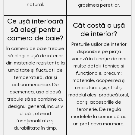
natural.
grosimea pereților.
Ce ușă interioară
Cât costă o ușă
să alegi pentru
de interior?
camera de baie?
Prețurile ușilor de interior
În camera de baie trebuie
disponibile pe piață
să alegi o ușă de interior
variază în funcție de mai
din materiale rezistente la
multe detalii tehnice și
umiditate și fluctuații de
funcționale, precum:
temperatură, dar și
materiale, acoperirea și
acțiuni mecanice. De
umplutura ușii, stilul și
asemenea, ușa aleasă
modelul ales, producătorul,
trebuie să se combine cu
dar și acсesoriile de
designul general, inclusiv
feronerie. De regulă
al băii, oferind
modelele la comandă au
funcționalitate și
un preț ceva mai mare.
durabilitate în timp.