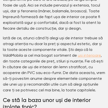
foaie de ușă. Aici se include pervazul și extensia, tocul
ușii, dar și feroneria (mâner, balamale, broasca). Toate
împreună formează de fapt ușa de interior ce poate fi
exploatată sigur și confortabil, dacă ai fost la atent la
fiecare detaliu de construcție, dar și design.
Iată de ce, atunci când îți alegi uși de interior trebuie să
atragi atenția nu doar la preț și aspectul estetic, dar și
la toate aceste componente vitale. Știi deja că la
ValdiMobila ai cel mai bogat sortiment de
uși interioare
,
din toate categoriile de preț, stiluri și nuanțe. Fie că ești
în căutare de uși de interior din lemn stratificat, cu
acoperire din PVC sau eco-furnir. De data aceasta, vrem
să-ți povestim anume despre elementele componente
ale unei uși și recomandări utile cum să alegi opțiunile
care ți se potrivesc cel mai bine, la toate capitolele.
Ce stă la baza unor uși de interior
izolate fonic?