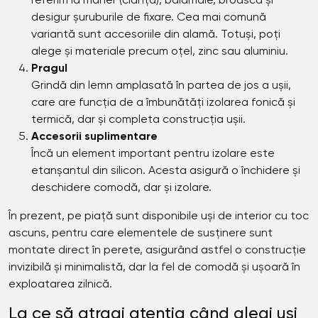
referim la mâner (clanță), balamale, broască și
desigur șuruburile de fixare. Cea mai comună
variantă sunt accesoriile din alamă. Totuși, poți
alege și materiale precum oțel, zinc sau aluminiu.
Pragul
Grindă din lemn amplasată în partea de jos a ușii,
care are funcția de a îmbunătăți izolarea fonică și
termică, dar și completa construcția ușii.
Accesorii suplimentare
Încă un element important pentru izolare este
etanșantul din silicon. Acesta asigură o închidere și
deschidere comodă, dar și izolare.
În prezent, pe piață sunt disponibile uși de interior cu toc
ascuns, pentru care elementele de susținere sunt
montate direct în perete, asigurând astfel o construcție
invizibilă și minimalistă, dar la fel de comodă și ușoară în
exploatarea zilnică.
La ce să atragi atenția când alegi uși