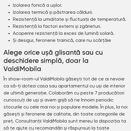
Izolarea fonică a ușilor.
Izolarea termică și păstrarea căldurii.
Rezistență la umiditate și fluctuații de temperatură.
Rezistență la factori externi și zgârieturi.
Acoperire rezistență la exces de lumină solară.
Și desigur, feronerie trainică, care nu scârțâie
Alege orice ușă glisantă sau cu
deschidere simplă, doar la
ValdiMobila
În show-room-ul ValdiMobila găsești tot de ce ai nevoie
ca să-ți dotezi casa sau apartamentul cu uși de interior
de ultimă generație. Colaborăm cu peste 7 producători
cunoscuți de uși și avem grijă să ne înnoim periodic
stocurile cu cele mai noi și populare modele. În plus, la noi
găsești și feronerie de calitate, din toate categoriile de
preț. Consultanții ValdiMobila sunt mereu la dispoziția ta
să te ajute cu recomandări și răspunsuri la toate