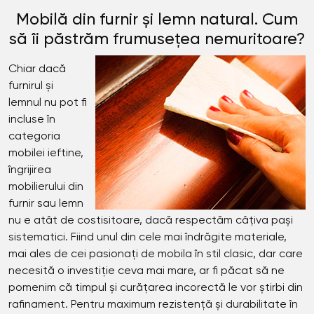
Mobilă din furnir și lemn natural. Cum
să îi păstrăm frumusețea nemuritoare?
Chiar dacă
furnirul și
lemnul nu pot fi
incluse în
categoria
mobilei ieftine,
îngrijirea
mobilierului din
furnir sau lemn
nu e atât de costisitoare, dacă respectăm câțiva pași
sistematici. Fiind unul din cele mai îndrăgite materiale,
mai ales de cei pasionați de mobila în stil clasic, dar care
necesită o investiție ceva mai mare, ar fi păcat să ne
pomenim că timpul și curățarea incorectă le vor știrbi din
rafinament. Pentru maximum rezistență și durabilitate în