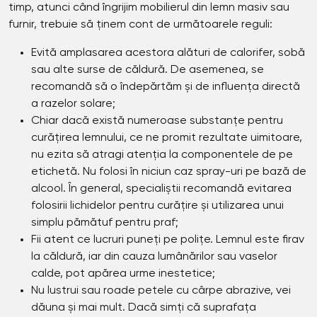
timp, atunci când îngrijim mobilierul din lemn masiv sau
furnir, trebuie să ținem cont de următoarele reguli:
Evită amplasarea acestora alături de calorifer, sobă
sau alte surse de căldură. De asemenea, se
recomandă să o îndepărtăm și de influența directă
a razelor solare;
Chiar dacă există numeroase substanțe pentru
curățirea lemnului, ce ne promit rezultate uimitoare,
nu ezita să atragi atenția la componentele de pe
etichetă. Nu folosi în niciun caz spray-uri pe bază de
alcool. În general, specialiștii recomandă evitarea
folosirii lichidelor pentru curățire și utilizarea unui
simplu pămătuf pentru praf;
Fii atent ce lucruri puneți pe polițe. Lemnul este firav
la căldură, iar din cauza lumânărilor sau vaselor
calde, pot apărea urme inestetice;
Nu lustrui sau roade petele cu cârpe abrazive, vei
dăuna și mai mult. Dacă simți că suprafața