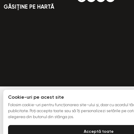
GĂSIȚINE PE HARTĂ
Cookie-uri pe acest site
Folosim cookie-uri pentru funcționarea site-ului și, doar cu acordul tău,
publicitate. Poți accepta toate sau să îți personalizezi setările pe cate
alegerea din butonul din stânga jos.
Acceptă toate