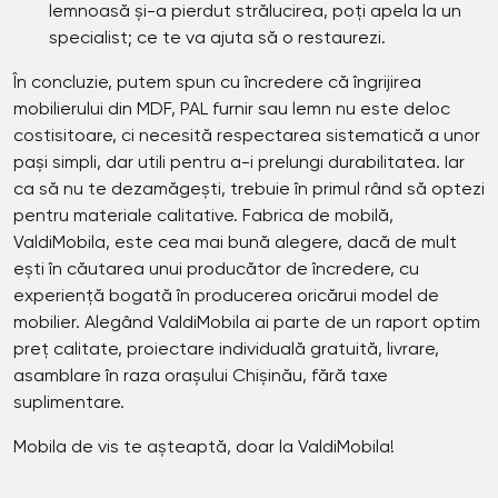
lemnoasă și-a pierdut strălucirea, poți apela la un
specialist; ce te va ajuta să o restaurezi.
În concluzie, putem spun cu încredere că îngrijirea
mobilierului din MDF, PAL furnir sau lemn nu este deloc
costisitoare, ci necesită respectarea sistematică a unor
pași simpli, dar utili pentru a-i prelungi durabilitatea. Iar
ca să nu te dezamăgești, trebuie în primul rând să optezi
pentru materiale calitative. Fabrica de mobilă,
ValdiMobila, este cea mai bună alegere, dacă de mult
ești în căutarea unui producător de încredere, cu
experiență bogată în producerea oricărui model de
mobilier. Alegând ValdiMobila ai parte de un raport optim
preț calitate, proiectare individuală gratuită, livrare,
asamblare în raza orașului Chișinău, fără taxe
suplimentare.
Mobila de vis te așteaptă, doar la ValdiMobila!