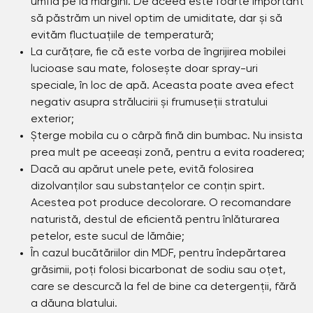
umflă pe la margini. De aceea este foarte important
să păstrăm un nivel optim de umiditate, dar și să
evităm fluctuațiile de temperatură;
La curățare, fie că este vorba de îngrijirea mobilei
lucioase sau mate, folosește doar spray-uri
speciale, în loc de apă. Aceasta poate avea efect
negativ asupra strălucirii și frumuseții stratului
exterior;
Șterge mobila cu o cârpă fină din bumbac. Nu insista
prea mult pe aceeași zonă, pentru a evita roaderea;
Dacă au apărut unele pete, evită folosirea
dizolvanților sau substanțelor ce conțin spirt.
Acestea pot produce decolorare. O recomandare
naturistă, destul de eficientă pentru înlăturarea
petelor, este sucul de lămâie;
În cazul bucătăriilor din MDF, pentru îndepărtarea
grăsimii, poți folosi bicarbonat de sodiu sau oțet,
care se descurcă la fel de bine ca detergenții, fără
a dăuna blatului.