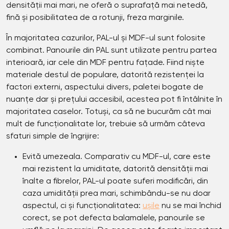
densității mai mari, ne oferă o suprafață mai netedă,
fină și posibilitatea de a rotunji, freza marginile.
În majoritatea cazurilor, PAL-ul și MDF-ul sunt folosite
combinat. Panourile din PAL sunt utilizate pentru partea
interioară, iar cele din MDF pentru fațade. Fiind niște
materiale destul de populare, datorită rezistenței la
factori externi, aspectului divers, paletei bogate de
nuanțe dar și prețului accesibil, acestea pot fi întâlnite în
majoritatea caselor. Totuși, ca să ne bucurăm cât mai
mult de funcționalitate lor, trebuie să urmăm câteva
sfaturi simple de îngrijire:
Evită umezeala. Comparativ cu MDF-ul, care este
mai rezistent la umiditate, datorită densității mai
înalte a fibrelor, PAL-ul poate suferi modificări, din
caza umidității prea mari, schimbându-se nu doar
aspectul, ci și funcționalitatea:
ușile
nu se mai închid
corect, se pot defecta balamalele, panourile se