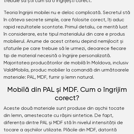
trebuie să știi cum să o îngrijești corect.
Teoria îngrijirii mobilei nu e deloc complicată. Secretul stă
în câteva secrete simple, care folosite corect, îți aduc
rapid rezultatele scontate. Primul detaliu, ce merită luat
în considerare, este tipul materialului din care e produs
mobilierul. Anume de acest criteriu depind nemijlocit și
sfaturile pe care trebuie să le urmezi, deoarece fiecare
tip de material necesită o îngrijire personalizată.
Majoritatea producătorilor de mobilă în Moldova, inclusiv
ValdiMobila, produc mobilier la comandă din următoarele
materiale: PAL, MDF, furnir și lemn natural.
Mobilă din PAL și MDF. Cum o îngrijim
corect?
Aceste două materiale sunt produse din așchii tocate
din lemn, amestecate cu rășini sintetice. De fapt,
diferența dintre PAL și MDF stă în nivelul intensității de
tocare a așchiilor utilizate. Plăcile din MDF, datorită