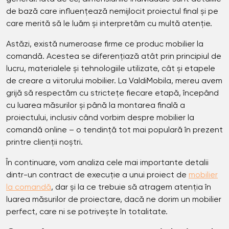
de bază care influențează nemijlocit proiectul final și pe
care merită să le luăm și interpretăm cu multă atenție.
Astăzi, există numeroase firme ce produc mobilier la
comandă. Acestea se diferențiază atât prin principiul de
lucru, materialele și tehnologiile utilizate, cât și etapele
de creare a viitorului mobilier. La ValdiMobila, mereu avem
grijă să respectăm cu strictețe fiecare etapă, începând
cu luarea măsurilor și până la montarea finală a
proiectului, inclusiv când vorbim despre mobilier la
comandă online – o tendință tot mai populară în prezent
printre clienții noștri.
În continuare, vom analiza cele mai importante detalii
dintr-un contract de execuție a unui proiect de
mobilier
la comandă
, dar și la ce trebuie să atragem atenția în
luarea măsurilor de proiectare, dacă ne dorim un mobilier
perfect, care ni se potrivește în totalitate.