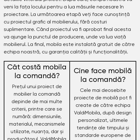
veni la fața locului pentru a lua măsurile necesare în
proiectare. La următoarea etapă veți face cunoștință
cu proiectul grafic al mobilierului, fără costuri
suplimentare. Când proiectul va fi aprobat final acesta
va ajunge la punctul de producere, unde va lua viață
mobilierul. La final, mobila este instalată gratuit de către
echipa noastră, cu garanția calității și funcționalității.
Cât costă mobila
Cine face mobilă
la comandă?
la comandă?
Prețul unui proiect de
Cele mai deosebite
mobilier la comandă
proiecte de mobilă pot fi
depinde de mai multe
create de către echipa
criterii, printre care se
ValdiMobila, după design
numără: dimensiunile,
personalizat, ultimele
materialul, mecanismele
tendințe ale timpului și
utilizate, nuanța, dar și
standarde europene de
producătorul. ValdiMobila