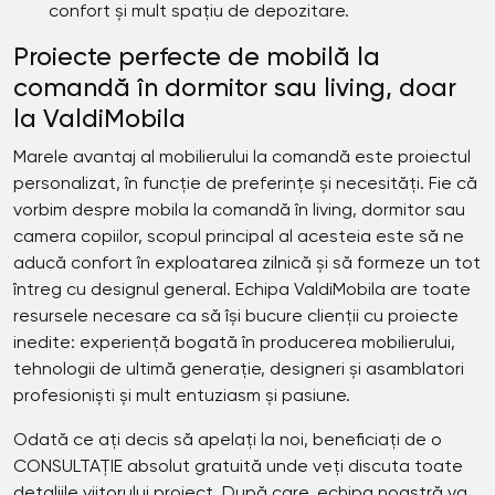
confort și mult spațiu de depozitare.
Proiecte perfecte de mobilă la
comandă în dormitor sau living, doar
la ValdiMobila
Marele avantaj al mobilierului la comandă este proiectul
personalizat, în funcție de preferințe și necesități. Fie că
vorbim despre mobila la comandă în living, dormitor sau
camera copiilor, scopul principal al acesteia este să ne
aducă confort în exploatarea zilnică și să formeze un tot
întreg cu designul general. Echipa ValdiMobila are toate
resursele necesare ca să își bucure clienții cu proiecte
inedite: experiență bogată în producerea mobilierului,
tehnologii de ultimă generație, designeri și asamblatori
profesioniști și mult entuziasm și pasiune.
Odată ce ați decis să apelați la noi, beneficiați de o
CONSULTAȚIE absolut gratuită unde veți discuta toate
detaliile viitorului proiect. După care, echipa noastră va