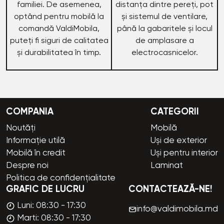
familiei. De asemenea,
distanța dintre pereți, pot
optând pentru mobilă la
și sistemul de ventilare,
comandă ValdiMobila,
până la gabaritele și locul
puteți fi siguri de calitatea
de amplasare a
și durabilitatea în timp.
electrocasnicelor.
COMPANIA
CATEGORII
Noutăți
Mobilă
Informație utilă
Uși de exterior
Mobilă în credit
Uși pentru interior
Despre noi
Laminat
Politica de confidențialitate
GRAFIC DE LUCRU
CONTACTEAZĂ-NE!
Luni: 08:30 - 17:30
info@valdimobila.md
Marti: 08:30 - 17:30