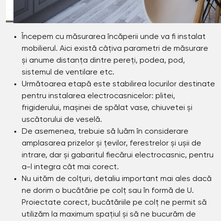
Începem cu măsurarea încăperii unde va fi instalat
mobilierul. Aici există câțiva parametri de măsurare
și anume distanța dintre pereți, podea, pod,
sistemul de ventilare etc.
Următoarea etapă este stabilirea locurilor destinate
pentru instalarea electrocasnicelor: plitei,
frigiderului, mașinei de spălat vase, chiuvetei și
uscătorului de veselă.
De asemenea, trebuie să luăm în considerare
amplasarea prizelor și țevilor, ferestrelor și ușii de
intrare, dar și gabaritul fiecărui electrocasnic, pentru
a-l integra cât mai corect.
Nu uităm de colțuri, detaliu important mai ales dacă
ne dorim o bucătărie pe colț sau în formă de U.
Proiectate corect, bucătăriile pe colț ne permit să
utilizăm la maximum spațiul și să ne bucurăm de