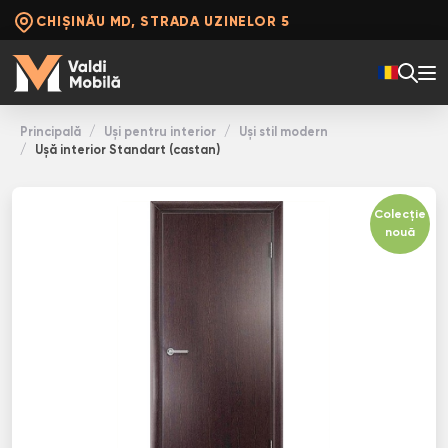
CHIȘINĂU MD, STRADA UZINELOR 5
Principală
Uși pentru interior
Uși stil modern
Ușă interior Standart (castan)
Colecție
nouă