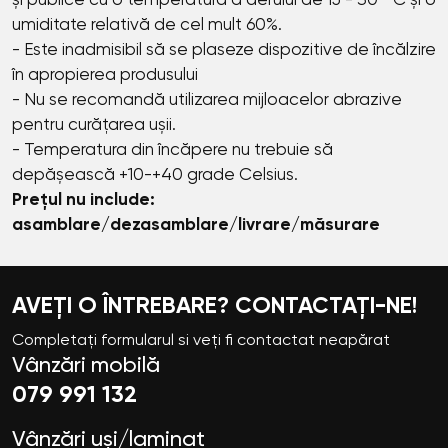
și publice cu o temperatură a aerului de 15 - 30 ° C și o
umiditate relativă de cel mult 60%.
- Este inadmisibil să se plaseze dispozitive de încălzire
în apropierea produsului
- Nu se recomandă utilizarea mijloacelor abrazive
pentru curățarea ușii.
- Temperatura din încăpere nu trebuie să
depășească +10-+40 grade Celsius.
Prețul nu include:
asamblare/dezasamblare/livrare/măsurare
AVEȚI O ÎNTREBARE? CONTACTAȚI-NE!
Completați formularul si veți fi contactat neapărat
Vânzări mobilă
079 991 132
Vânzări uși/laminat