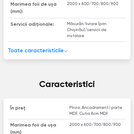
2000 x 600/700/800/900
Marimea foii de ușa
(mm):
Măsurări/livrare (prin
Servicii adiționale:
Chișinău)/servicii de
instalare
Toate caracteristicile
Caracteristici
Pînza, Ancadrament I parte
În preț
MDF, Cutia 8cm MDF
2000 x 600/700/800/900
Marimea foii de ușa
(mm)