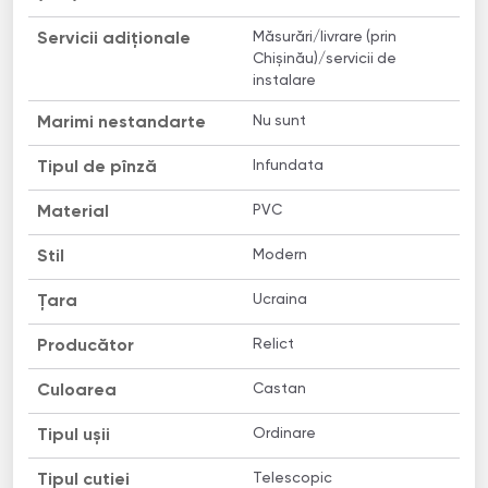
Măsurări/livrare (prin
Servicii adiționale
Chișinău)/servicii de
instalare
Nu sunt
Marimi nestandarte
Infundata
Tipul de pînză
PVC
Material
Modern
Stil
Ucraina
Țara
Relict
Producător
Castan
Culoarea
Ordinare
Tipul ușii
Telescopic
Tipul cutiei