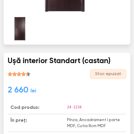
Ușă interior Standart (castan)
Stoc epuizat
2 660
lei
24-1216
Cod produs:
Pînza, Ancadrament I parte
În preț:
MDF, Cutia 8cm MDF