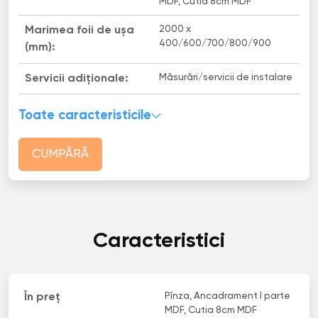
MDF, Cutia 8cm MDF
2000 x
Marimea foii de ușa
400/600/700/800/900
(mm):
Măsurări/servicii de instalare
Servicii adiționale:
Toate caracteristicile
CUMPĂRĂ
Caracteristici
Pînza, Ancadrament I parte
În preț
MDF, Cutia 8cm MDF