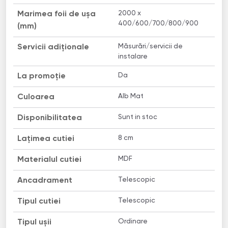
2000 x
Marimea foii de ușa
400/600/700/800/900
(mm)
Măsurări/servicii de
Servicii adiționale
instalare
Da
La promoție
Alb Mat
Culoarea
Sunt in stoc
Disponibilitatea
8 сm
Lațimea cutiei
MDF
Materialul cutiei
Telescopic
Ancadrament
Telescopic
Tipul cutiei
Ordinare
Tipul ușii