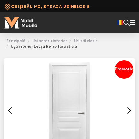
CHIȘINĂU MD, STRADA UZINELOR 5
Principală
Uși pentru interior
Uși stil clasic
Ușă interior Levșa Retro fără sticlă
Promoție