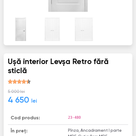
Ușă interior Levșa Retro fără
sticlă
5 000 lei
4 650
lei
23-480
Cod produs:
Pînza, Ancadrament I parte
În preț: