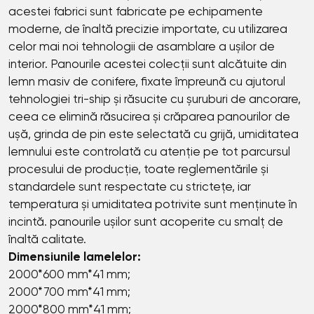
acestei fabrici sunt fabricate pe echipamente
moderne, de înaltă precizie importate, cu utilizarea
celor mai noi tehnologii de asamblare a ușilor de
interior. Panourile acestei colecții sunt alcătuite din
lemn masiv de conifere, fixate împreună cu ajutorul
tehnologiei tri-ship și răsucite cu șuruburi de ancorare,
ceea ce elimină răsucirea și crăparea panourilor de
ușă, grinda de pin este selectată cu grijă, umiditatea
lemnului este controlată cu atenție pe tot parcursul
procesului de producție, toate reglementările și
standardele sunt respectate cu strictețe, iar
temperatura și umiditatea potrivite sunt menținute în
incintă. panourile ușilor sunt acoperite cu smalț de
înaltă calitate.
Dimensiunile lamelelor:
2000*600 mm*41 mm;
2000*700 mm*41 mm;
2000*800 mm*41 mm;