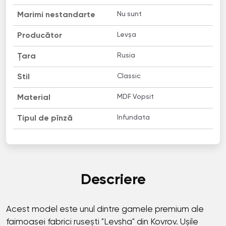
Nu sunt
Marimi nestandarte
Levșa
Producător
Rusia
Țara
Classic
Stil
MDF Vopsit
Material
Infundata
Tipul de pînză
Descriere
Acest model este unul dintre gamele premium ale
faimoasei fabrici rusești "Levsha" din Kovrov. Ușile