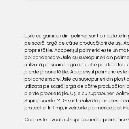
Ușile cu garnituri din polimer sunt o noutate în 
pe scară largă de către producătorii de uși. Ace
proprietățile. Acoperișul polimeric este un mat
policondensare.Ușile cu suprapuneri din polimer s
utilizată pe scară largă de către producătorii de
pierde proprietățile. Acoperișul polimeric este
policondensare.Ușile cu suprapuneri din plastic su
utilizată pe scară largă de către producătorii de
pierde proprietățile. Ușile cu suprapuneri poli
Suprapunerile MDF sunt realizate prin presarea 
protecție. În timp, învelitorile polimerice pot în
Care este avantajul suprapunerilor polimerice