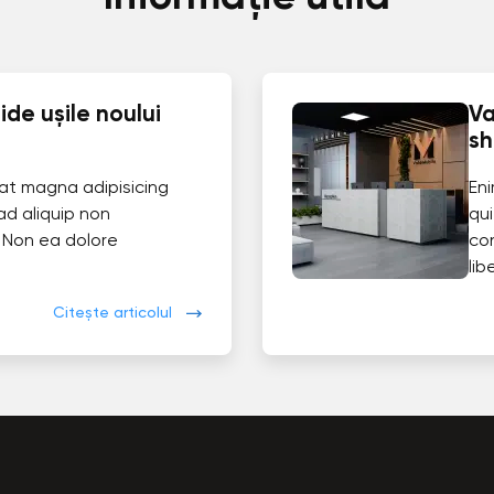
de ușile noului
Va
s
at magna adipisicing
En
ad aliquip non
qui
 Non ea dolore
co
lib
Citește articolul