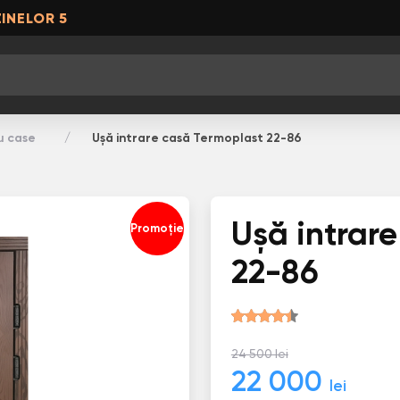
INELOR 5
u case
Ușă intrare casă Termoplast 22-86
Ușă intrar
Promoție
22-86
24 500 lei
22 000
lei