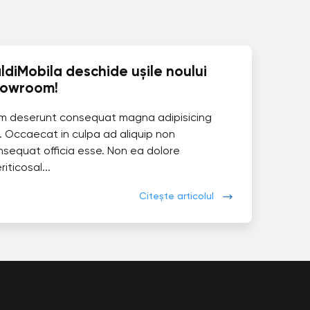
ldiMobila deschide ușile noului
howroom!
im deserunt consequat magna adipisicing
. Occaecat in culpa ad aliquip non
nsequat officia esse. Non ea dolore
eriticosal...
Citește articolul