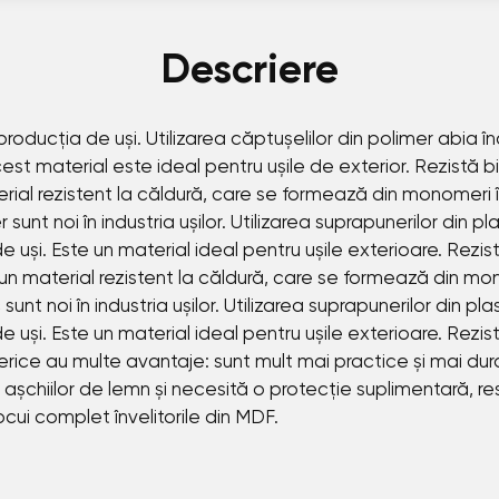
Descriere
producția de uși. Utilizarea căptușelilor din polimer abia în
st material este ideal pentru ușile de exterior. Rezistă bine
erial rezistent la căldură, care se formează din monomeri 
unt noi în industria ușilor. Utilizarea suprapunerilor din pla
 uși. Este un material ideal pentru ușile exterioare. Rezistă
 un material rezistent la căldură, care se formează din mo
nt noi în industria ușilor. Utilizarea suprapunerilor din pla
 uși. Este un material ideal pentru ușile exterioare. Rezistă
merice au multe avantaje: sunt mult mai practice și mai du
așchiilor de lemn și necesită o protecție suplimentară, r
locui complet învelitorile din MDF.
?