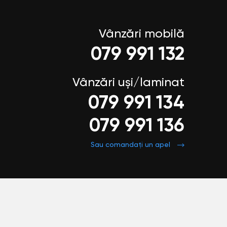
Vânzări mobilă
079 991 132
Vânzări uși/laminat
079 991 134
079 991 136
Sau comandați un apel