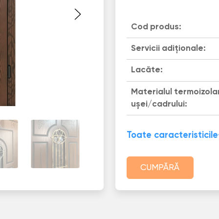
Cod produs:
Servicii adiționale:
Lacăte:
Materialul termoizola
uşei/cadrului:
Toate caracteristicile
CUMPĂRĂ