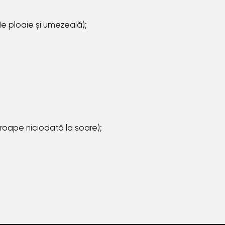
de ploaie și umezeală);
proape niciodată la soare);