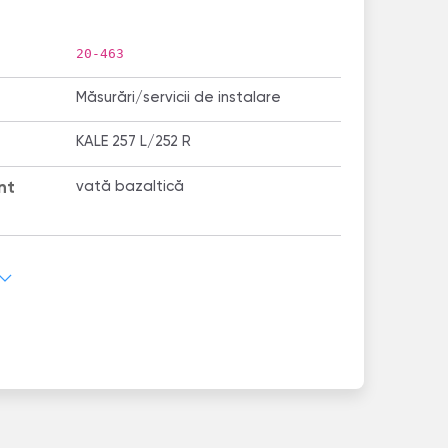
20-463
Măsurări/servicii de instalare
KALE 257 L/252 R
nt
vată bazaltică