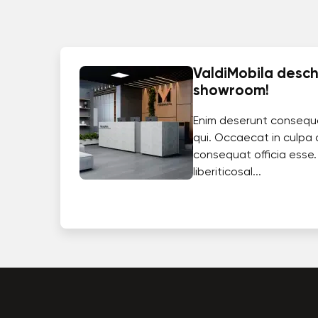
ValdiMobila deschi
showroom!
Enim deserunt consequ
qui. Occaecat in culpa 
consequat officia esse.
liberiticosal...