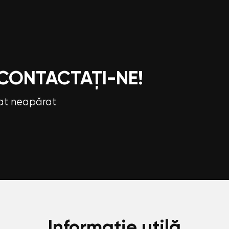
 CONTACTAȚI-NE!
tat neapărat
Informație utilă