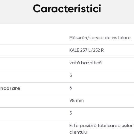
Caracteristici
Măsurări/servicii de instalare
KALE 257 L/252 R
vată bazaltică
3
ancorare
6
98 mm
3
Este posibilă fabricarea ușilor
clientului