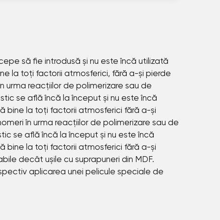
cepe să fie introdusă și nu este încă utilizată
 la toți factorii atmosferici, fără a-și pierde
în urma reacțiilor de polimerizare sau de
stic se află încă la început și nu este încă
 bine la toți factorii atmosferici fără a-și
nomeri în urma reacțiilor de polimerizare sau de
stic se află încă la început și nu este încă
 bine la toți factorii atmosferici fără a-și
rabile decât ușile cu suprapuneri din MDF.
espectiv aplicarea unei pelicule speciale de