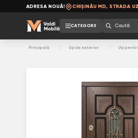
ADRESA NOUĂ!
CHIȘINĂU MD, STRADA UZ
CATEGORII
Principală
Uși de exterior
Uși pentr