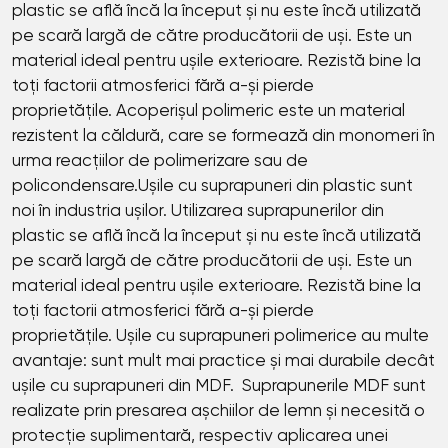
plastic se află încă la început și nu este încă utilizată
pe scară largă de către producătorii de uși. Este un
material ideal pentru ușile exterioare. Rezistă bine la
toți factorii atmosferici fără a-și pierde
proprietățile. Acoperișul polimeric este un material
rezistent la căldură, care se formează din monomeri în
urma reacțiilor de polimerizare sau de
policondensare.Ușile cu suprapuneri din plastic sunt
noi în industria ușilor. Utilizarea suprapunerilor din
plastic se află încă la început și nu este încă utilizată
pe scară largă de către producătorii de uși. Este un
material ideal pentru ușile exterioare. Rezistă bine la
toți factorii atmosferici fără a-și pierde
proprietățile. Ușile cu suprapuneri polimerice au multe
avantaje: sunt mult mai practice și mai durabile decât
ușile cu suprapuneri din MDF. Suprapunerile MDF sunt
realizate prin presarea așchiilor de lemn și necesită o
protecție suplimentară, respectiv aplicarea unei