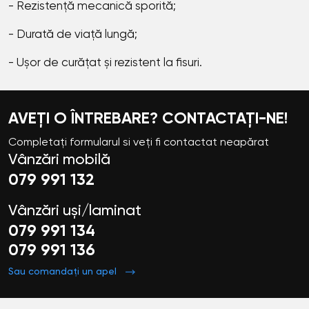
- Rezistență mecanică sporită;
- Durată de viață lungă;
- Ușor de curățat și rezistent la fisuri.
AVEȚI O ÎNTREBARE? CONTACTAȚI-NE!
Completați formularul si veți fi contactat neapărat
Vânzări mobilă
079 991 132
Vânzări uși/laminat
079 991 134
079 991 136
Sau comandați un apel