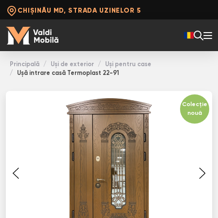
CHIȘINĂU MD, STRADA UZINELOR 5
Principală
Uși de exterior
Uși pentru case
Ușă intrare casă Termoplast 22-91
Colecție
nouă