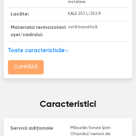
instalare
KALE 257 L/252 R
Lacăte:
vată bazaltică
Materialul termoizolant
uşei/cadrului:
Toate caracteristicile
CUMPĂRĂ
Caracteristici
Măsurări/livrare (prin
Servicii adiționale
Chișinău)/servicii de