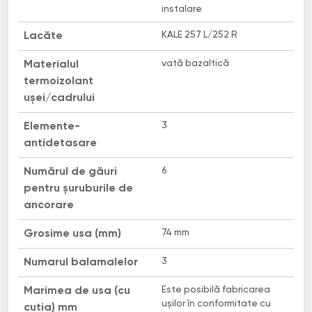
instalare
KALE 257 L/252 R
Lacăte
vată bazaltică
Materialul
termoizolant
uşei/cadrului
3
Elemente-
antidetasare
6
Numărul de găuri
pentru șuruburile de
ancorare
74 mm
Grosime usa (mm)
3
Numarul balamalelor
Este posibilă fabricarea
Marimea de usa (cu
ușilor în conformitate cu
cutia) mm