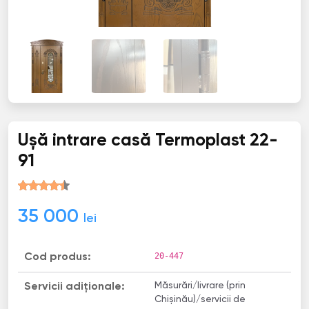
Ușă intrare casă Termoplast 22-
91
35 000
lei
20-447
Cod produs:
Măsurări/livrare (prin
Servicii adiționale:
Chișinău)/servicii de