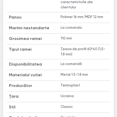
caracteristicile ale
clientului
Polimer 16 mm/MDF 12 mm
Panou
La comanda
Marimi nestandarte
110 mm
Grosimea ramei
Țeava de profil 60*40 (1,5-
Tipul ramei
1.8 mm)
La comandă
Disponibilitatea
Metal 1.5-1.8 mm
Materialul cutiei
Termoplast
Producător
Ucraina
Țara
Classic
Stil