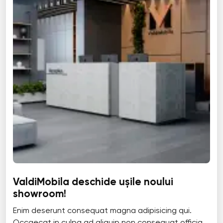
ValdiMobila deschide ușile noului
showroom!
Enim deserunt consequat magna adipisicing qui.