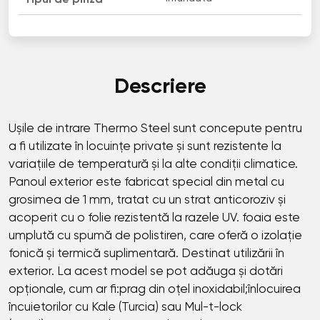
Descriere
Ușile de intrare Thermo Steel sunt concepute pentru
a fi utilizate în locuințe private și sunt rezistente la
variațiile de temperatură și la alte condiții climatice.
Panoul exterior este fabricat special din metal cu
grosimea de 1 mm, tratat cu un strat anticoroziv și
acoperit cu o folie rezistentă la razele UV. foaia este
umplută cu spumă de polistiren, care oferă o izolație
fonică și termică suplimentară. Destinat utilizării în
exterior. La acest model se pot adăuga și dotări
opționale, cum ar fi:prag din oțel inoxidabil;înlocuirea
încuietorilor cu Kale (Turcia) sau Mul-t-lock