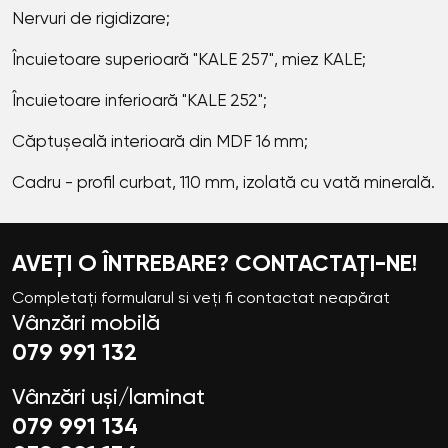
Nervuri de rigidizare;
Încuietoare superioară "KALE 257", miez KALE;
Încuietoare inferioară "KALE 252";
Căptușeală interioară din MDF 16 mm;
Cadru - profil curbat, 110 mm, izolată cu vată minerală.
AVEȚI O ÎNTREBARE? CONTACTAȚI-NE!
Completați formularul si veți fi contactat neapărat
Vânzări mobilă
079 991 132
Vânzări uși/laminat
079 991 134