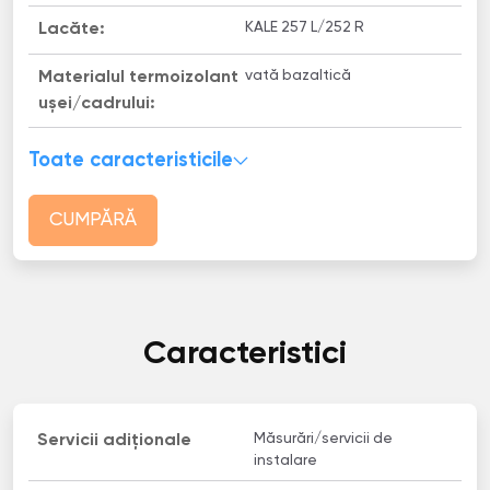
KALE 257 L/252 R
Lacăte:
vată bazaltică
Materialul termoizolant
uşei/cadrului:
Toate caracteristicile
CUMPĂRĂ
Caracteristici
Măsurări/servicii de
Servicii adiționale
instalare