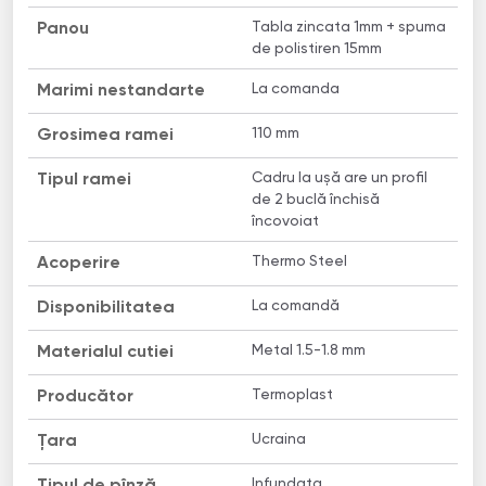
Tabla zincata 1mm + spuma
Panou
de polistiren 15mm
La comanda
Marimi nestandarte
110 mm
Grosimea ramei
Сadru la ușă are un profil
Tipul ramei
de 2 buclă închisă
încovoiat
Thermo Steel
Acoperire
La comandă
Disponibilitatea
Metal 1.5-1.8 mm
Materialul cutiei
Termoplast
Producător
Ucraina
Țara
Infundata
Tipul de pînză