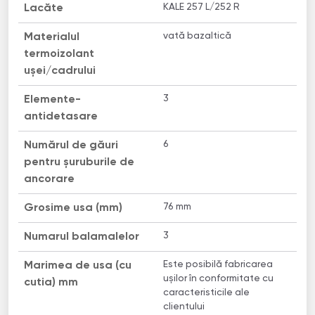
KALE 257 L/252 R
Lacăte
vată bazaltică
Materialul
termoizolant
uşei/cadrului
3
Elemente-
antidetasare
6
Numărul de găuri
pentru șuruburile de
ancorare
76 mm
Grosime usa (mm)
3
Numarul balamalelor
Este posibilă fabricarea
Marimea de usa (cu
ușilor în conformitate cu
cutia) mm
caracteristicile ale
clientului