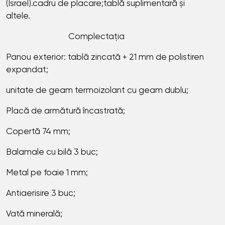
(Israel).cadru de placare;tablă suplimentară și
altele.
Complectația
Panou exterior: tablă zincată + 21 mm de polistiren
expandat;
unitate de geam termoizolant cu geam dublu;
Placă de armătură încastrată;
Copertă 74 mm;
Balamale cu bilă 3 buc;
Metal pe foaie 1 mm;
Antiaerisire 3 buc;
Vată minerală;