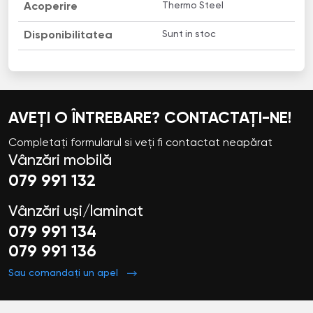
Thermo Steel
Acoperire
Sunt in stoc
Disponibilitatea
AVEȚI O ÎNTREBARE? CONTACTAȚI-NE!
Completați formularul si veți fi contactat neapărat
Vânzări mobilă
079 991 132
Vânzări uși/laminat
079 991 134
079 991 136
Sau comandați un apel