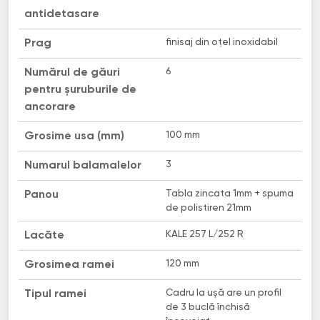
antidetasare
finisaj din oțel inoxidabil
Prag
6
Numărul de găuri
pentru șuruburile de
ancorare
100 mm
Grosime usa (mm)
3
Numarul balamalelor
Tabla zincata 1mm + spuma
Panou
de polistiren 21mm
KALE 257 L/252 R
Lacăte
120 mm
Grosimea ramei
Сadru la ușă are un profil
Tipul ramei
de 3 buclă închisă