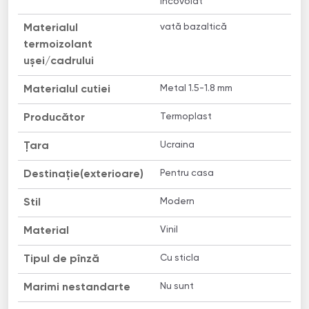
încovoiat
vată bazaltică
Materialul
termoizolant
uşei/cadrului
Metal 1.5-1.8 mm
Materialul cutiei
Termoplast
Producător
Ucraina
Țara
Pentru casa
Destinație(exterioare)
Modern
Stil
Vinil
Material
Сu sticla
Tipul de pînză
Nu sunt
Marimi nestandarte