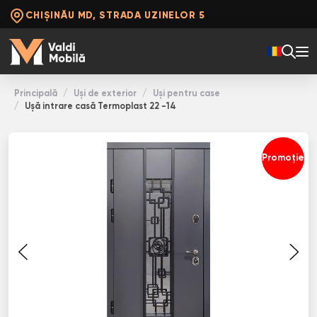
CHIȘINĂU MD, STRADA UZINELOR 5
Principală
Uși de exterior
Uși pentru case
Ușă intrare casă Termoplast 22 -14
Promoție