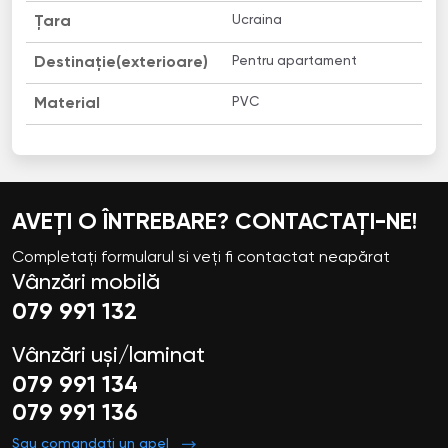
Ucraina
Țara
Pentru apartament
Destinație(exterioare)
PVC
Material
AVEȚI O ÎNTREBARE? CONTACTAȚI-NE!
Completați formularul si veți fi contactat neapărat
Vânzări mobilă
079 991 132
Vânzări uși/laminat
079 991 134
079 991 136
Sau comandați un apel