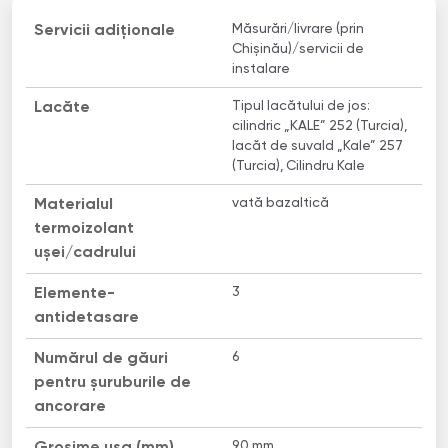
Măsurări/livrare (prin
Servicii adiționale
Chișinău)/servicii de
instalare
Tipul lacătului de jos:
Lacăte
cilindric „KALE” 252 (Turcia),
lacăt de suvald „Kale” 257
(Turcia), Cilindru Kale
vată bazaltică
Materialul
termoizolant
uşei/cadrului
3
Elemente-
antidetasare
6
Numărul de găuri
pentru șuruburile de
ancorare
90 mm
Grosime usa (mm)