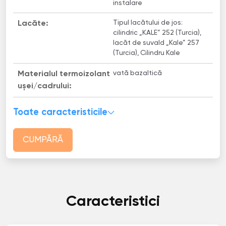
instalare
Tipul lacătului de jos:
Lacăte:
cilindric „KALE” 252 (Turcia),
lacăt de suvald „Kale” 257
(Turcia), Cilindru Kale
vată bazaltică
Materialul termoizolant
uşei/cadrului:
Toate caracteristicile
CUMPĂRĂ
Caracteristici