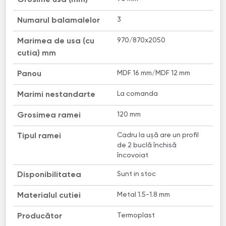
3
Numarul balamalelor
970/870x2050
Marimea de usa (cu
cutia) mm
MDF 16 mm/MDF 12 mm
Panou
La comanda
Marimi nestandarte
120 mm
Grosimea ramei
Сadru la ușă are un profil
Tipul ramei
de 2 buclă închisă
încovoiat
Sunt in stoc
Disponibilitatea
Metal 1.5-1.8 mm
Materialul cutiei
Termoplast
Producător