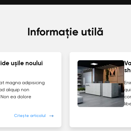
Informație utilă
de ușile noului
Va
s
at magna adipisicing
En
ad aliquip non
qui
 Non ea dolore
co
lib
Citește articolul