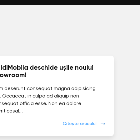
ldiMobila deschide ușile noului
howroom!
im deserunt consequat magna adipisicing
. Occaecat in culpa ad aliquip non
nsequat officia esse. Non ea dolore
eriticosal...
Citește articolul