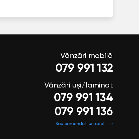
Vânzări mobilă
079 991 132
Vânzări uși/laminat
079 991 134
079 991 136
Sau comandați un apel