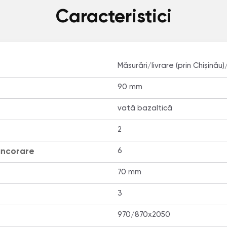
Caracteristici
Măsurări/livrare (prin Chișinău)
90 mm
vată bazaltică
2
ancorare
6
70 mm
3
970/870x2050