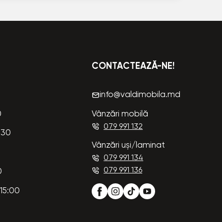
CONTACTEAZĂ-NE!
info@valdimobila.md
0
Vânzări mobilă
079 991 132
:30
Vânzări uși/laminat
079 991 134
079 991 136
0
15:00