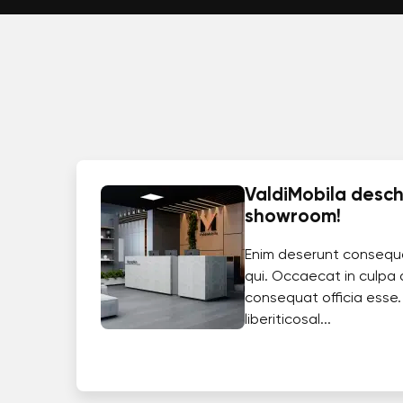
ValdiMobila deschi
showroom!
Enim deserunt consequ
qui. Occaecat in culpa 
consequat officia esse.
liberiticosal...