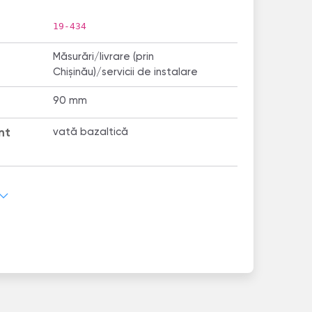
19-434
Măsurări/livrare (prin
Chișinău)/servicii de instalare
90 mm
nt
vată bazaltică