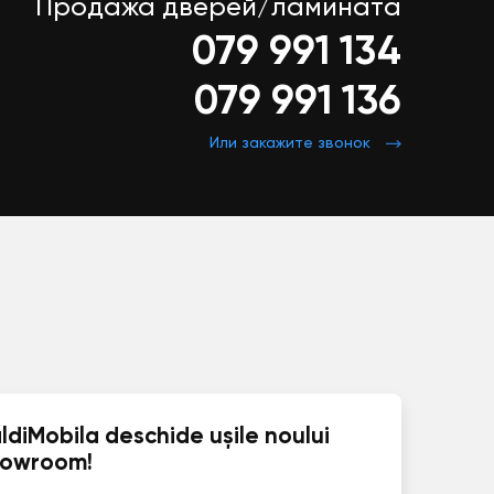
Продажа дверей/ламината
079 991 134
079 991 136
Или закажите звонок
ldiMobila deschide ușile noului
howroom!