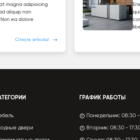
at magna adipisicing
En
ad aliquip non
qui
 Non ea dolore
co
lib
Citește articolul
АТЕГОРИИ
ГРАФИК РАБОТЫ
ебель
Понедельник: 08:30 - 
ходные двери
Вторник: 08:30 - 17:3