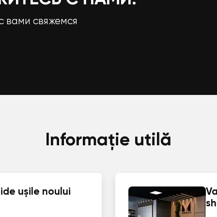
с вами свяжемся
Informație utilă
de ușile noului
Va
s