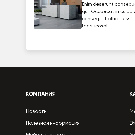
Enim deserunt consequ
qui. Occaecat in culpa 
consequat officia esse.
liberiticosal...
КОМПАНИЯ
К
Новости
М
Полезная информация
В