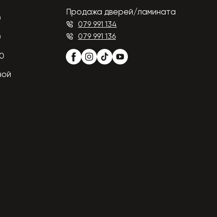
Продажа дверей/ламината
0
079 991 134
079 991 136
0
00
ной