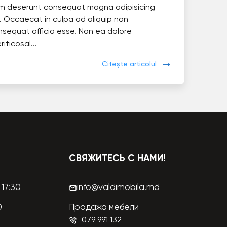
im deserunt consequat magna adipisicing
. Occaecat in culpa ad aliquip non
nsequat officia esse. Non ea dolore
eriticosal...
Citește articolul
СВЯЖИТЕСЬ С НАМИ!
17:30
info@valdimobila.md
0
Продажа мебели
079 991 132