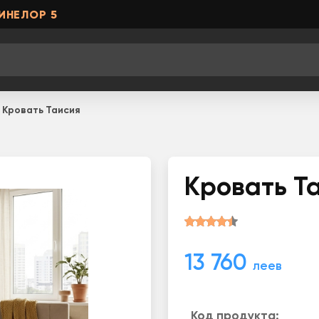
ИНЕЛОР 5
Кровать Таисия
Кровать Т
13 760
леев
Код продукта: