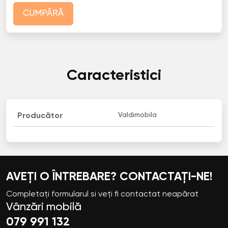
CUMPĂRĂ
Caracteristici
Valdimobila
Producător
AVEȚI O ÎNTREBARE? CONTACTAȚI-NE!
Completați formularul si veți fi contactat neapărat
Vânzări mobilă
079 991 132