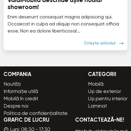
ValdiMobila deschide ușile noului
showroom!
Enim deserunt consequat magna adipisicing qui.
Occaecat in culpa ad aliquip non consequat officia
esse. Non ea dolore liberiticosal...
Citește articolul
COMPANIA
CATEGORII
Noutăți
Mobilă
Informație utilă
Uși de exterior
Mobilă în credit
Uși pentru interior
Despre noi
Laminat
Politica de confidențialitate
GRAFIC DE LUCRU
CONTACTEAZĂ-NE!
Luni: 08:30 - 17:30