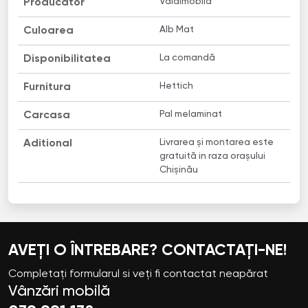
Valdimobila
Producător
Alb Mat
Culoarea
La comandă
Disponibilitatea
Hettich
Furnitura
Pal melaminat
Carcasa
Livrarea și montarea este
Aditional
gratuită in raza orașului
Chișinău
AVEȚI O ÎNTREBARE? CONTACTAȚI-NE!
Completați formularul si veți fi contactat neapărat
Vânzări mobilă