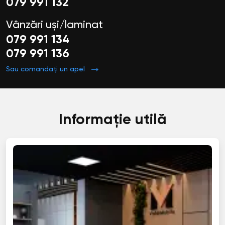
079 991 132
Vânzări uși/laminat
079 991 134
079 991 136
Sau comandați un apel
Informație utilă