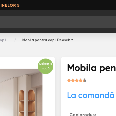
INELOR 5
opii
Mobila pentru copii Deosebit
Colecție
Mobila pen
nouă
La comandă
Cod produs: