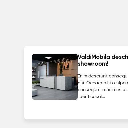
ValdiMobila deschi
showroom!
Enim deserunt consequ
qui. Occaecat in culpa 
consequat officia esse.
liberiticosal...