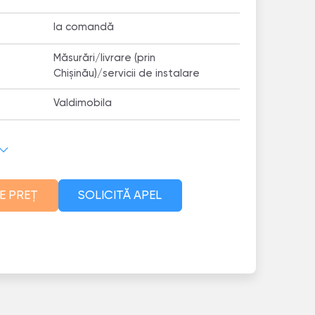
la comandă
Măsurări/livrare (prin
Chișinău)/servicii de instalare
Valdimobila
E PREȚ
SOLICITĂ APEL