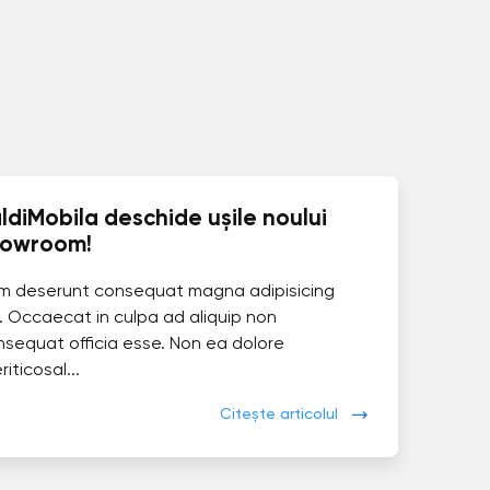
ldiMobila deschide ușile noului
howroom!
im deserunt consequat magna adipisicing
. Occaecat in culpa ad aliquip non
nsequat officia esse. Non ea dolore
eriticosal...
Citește articolul