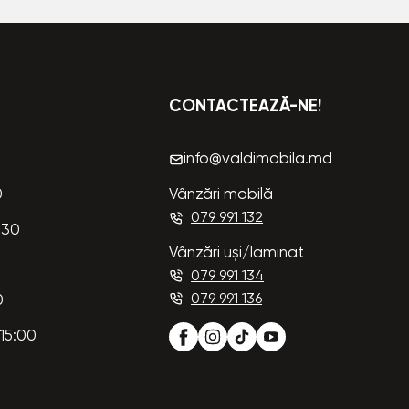
CONTACTEAZĂ-NE!
info@valdimobila.md
0
Vânzări mobilă
079 991 132
:30
Vânzări uși/laminat
079 991 134
079 991 136
0
15:00