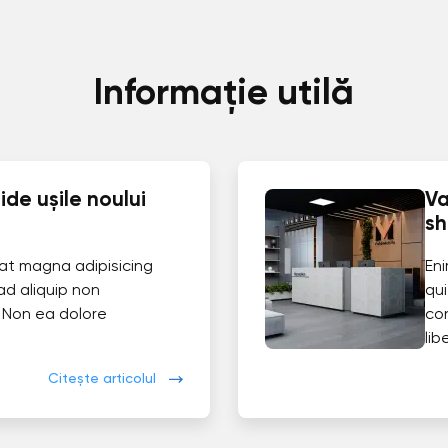
Informație utilă
de ușile noului
Va
s
at magna adipisicing
En
ad aliquip non
qui
 Non ea dolore
co
lib
Citește articolul