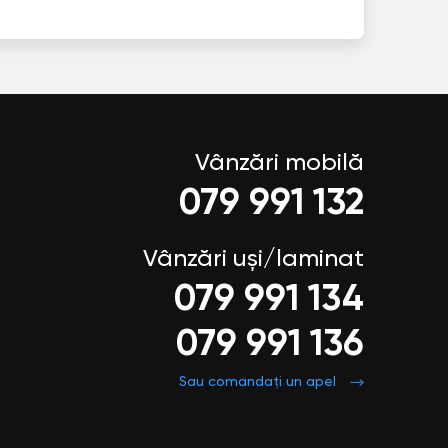
Vânzări mobilă
079 991 132
Vânzări uși/laminat
079 991 134
079 991 136
Sau comandați un apel