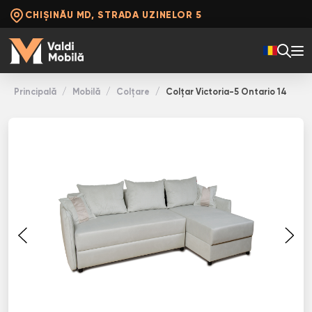
CHIȘINĂU MD, STRADA UZINELOR 5
Principală
Mobilă
Colţare
Colţar Victoria-5 Ontario 14