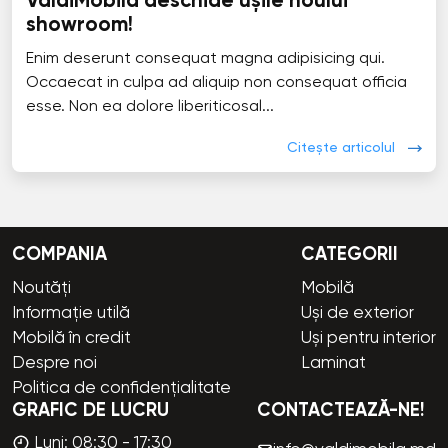
ValdiMobila deschide ușile noului
showroom!
Enim deserunt consequat magna adipisicing qui.
Occaecat in culpa ad aliquip non consequat officia
esse. Non ea dolore liberiticosal...
Citește articolul
COMPANIA
CATEGORII
Noutăți
Mobilă
Informație utilă
Uși de exterior
Mobilă în credit
Uși pentru interior
Despre noi
Laminat
Politica de confidențialitate
GRAFIC DE LUCRU
CONTACTEAZĂ-NE!
Luni: 08:30 - 17:30