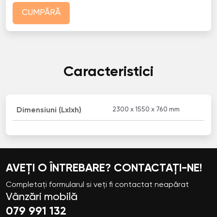
CUMPĂRĂ
Caracteristici
2300 x 1550 x 760 mm
Dimensiuni (Lxlxh)
AVEȚI O ÎNTREBARE? CONTACTAȚI-NE!
Completați formularul si veți fi contactat neapărat
Vânzări mobilă
079 991 132